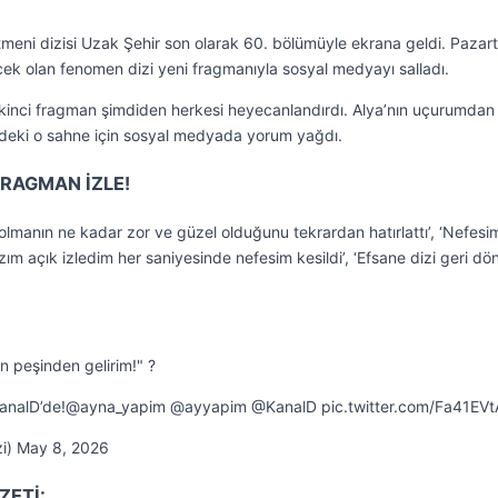
tmeni dizisi Uzak Şehir son olarak 60. bölümüyle ekrana geldi. Pazart
ek olan fenomen dizi yeni fragmanıyla sosyal medyayı salladı.
ikinci fragman şimdiden herkesi heyecanlandırdı. Alya’nın uçurumdan
zideki o sahne için sosyal medyada yorum yağdı.
FRAGMAN İZLE!
olmanın ne kadar zor ve güzel olduğunu tekrardan hatırlattı’, ‘Nefesi
‘Ağzım açık izledim her saniyesinde nefesim kesildi’, ‘Efsane dizi geri d
n peşinden gelirim!" ?
#KanalD’de!@ayna_yapim @ayyapim @KanalD pic.twitter.com/Fa41EV
zi) May 8, 2026
ZETİ: