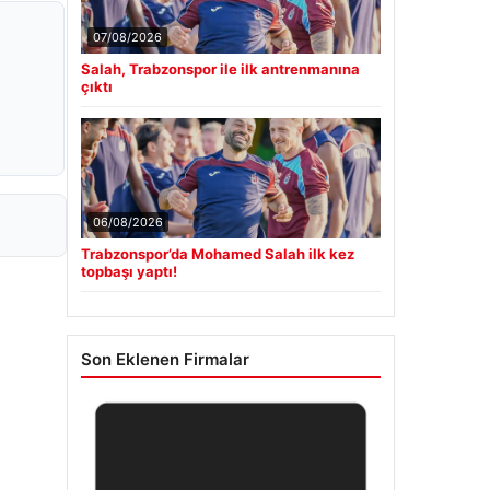
07/08/2026
Salah, Trabzonspor ile ilk antrenmanına
çıktı
06/08/2026
Trabzonspor’da Mohamed Salah ilk kez
topbaşı yaptı!
Son Eklenen Firmalar