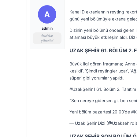
Kanal D ekranlarının reyting rekor
A
günü yeni bölümüyle ekrana gelec
admin
Dizinin yeni bölümü öncesi gelen 
Anahtar
atlaması büyük etkileşim aldı. Di
yönetici
UZAK ŞEHİR 61. BÖLÜM 2. 
Büyük ilgi gören fragmana; ‘Anne 
kesildi’, ‘Şimdi reytingler uçar’, 
süper’ gibi yorumlar yapıldı.
#UzakŞehir I 61. Bölüm 2. Tanıtım
"Sen nereye gidersen git ben seni
Yeni bölüm pazartesi 20.00’de 
— Uzak Şehir Dizi (@Uzaksehirdi
UZAK ŞEHİR SON BÖLÜM Ö