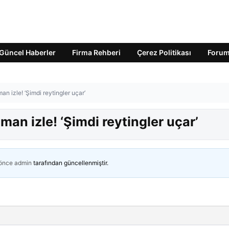
Güncel Haberler
Firma Rehberi
Çerez Politikası
Foru
an izle! ‘Şimdi reytingler uçar’
man izle! ‘Şimdi reytingler uçar’
 önce
admin
tarafından güncellenmiştir.