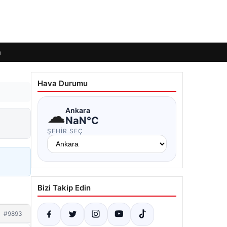
m
Hava Durumu
☁
Ankara
NaN°C
ŞEHIR SEÇ
Bizi Takip Edin
#9893