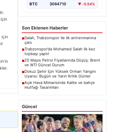
BTC
3064710
▼ -0.54%
ır.
için
Son Eklenen Haberler
 için
Salah, Trabzonspor ile ilk antrenmanına
■
çıktı
ir
Trabzonspor’da Mohamed Salah ilk kez
■
topbaşı yaptı!
25 Mayıs Petrol Fiyatlarında Düşüş: Brent
in’in
■
ve WTI Güncel Durum
kler.
Dokuz Şehir İçin Yüksek Orman Yangını
■
Uyarısı: Bugün ve Yarın Kritik Günler
Açık Hava Mimarisinde Kalite ve bahçe
■
mutfağı Tasarımları
Güncel