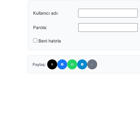
Kullanıcı adı:
Parola:
Beni hatırla
Paylaş: