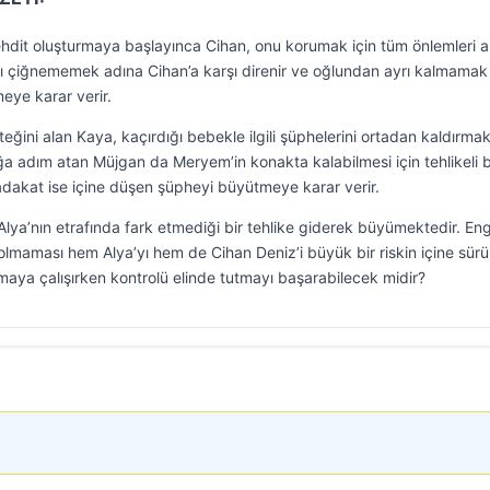
ehdit oluşturmaya başlayınca Cihan, onu korumak için tüm önlemleri al
yı çiğnememek adına Cihan’a karşı direnir ve oğlundan ayrı kalmamak 
meye karar verir.
ğini alan Kaya, kaçırdığı bebekle ilgili şüphelerini ortadan kaldırmak
ğa adım atan Müjgan da Meryem’in konakta kalabilmesi için tehlikeli b
dakat ise içine düşen şüpheyi büyütmeye karar verir.
lya’nın etrafında fark etmediği bir tehlike giderek büyümektedir. Eng
olmaması hem Alya’yı hem de Cihan Deniz’i büyük bir riskin içine sürü
maya çalışırken kontrolü elinde tutmayı başarabilecek midir?