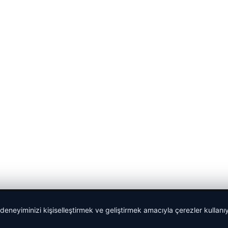
 deneyiminizi kişiselleştirmek ve geliştirmek amacıyla çerezler kullan
malta work and study
|
lemagrup.com.tr