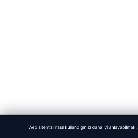
© 2026 Gezi Tatil – Güncel Seyahat Haberleri
Web sitemizi nasıl kullandığınızı daha iyi anlayabilmek,