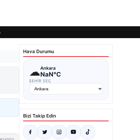
m
Hava Durumu
☁
Ankara
NaN°C
ŞEHIR SEÇ
Bizi Takip Edin
#14002