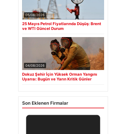
05/08/2026
25 Mayıs Petrol Fiyatlarında Düşüş: Brent
ve WTI Güncel Durum
04/08/2026
Dokuz Şehir İçin Yüksek Orman Yangını
Uyarısı: Bugün ve Yarın Kritik Günler
Son Eklenen Firmalar