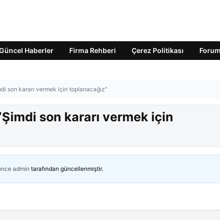
Güncel Haberler
Firma Rehberi
Çerez Politikası
Foru
mdi son kararı vermek için toplanacağız”
“Şimdi son kararı vermek için
 önce
admin
tarafından güncellenmiştir.