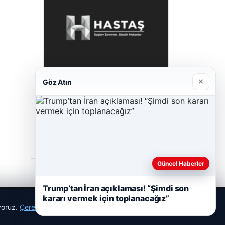
×
Göz Atın
Hastaş Beton
26/05/2026
Güncel Haberler
Trump’tan İran açıklaması! “Şimdi son
kararı vermek için toplanacağız”
ıyoruz.
Çerez Politikamız
Reddet
Kabul Et