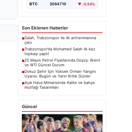
BTC
3064710
▼ -0.54%
Son Eklenen Haberler
Salah, Trabzonspor ile ilk antrenmanına
■
çıktı
Trabzonspor’da Mohamed Salah ilk kez
■
topbaşı yaptı!
25 Mayıs Petrol Fiyatlarında Düşüş: Brent
■
ve WTI Güncel Durum
Dokuz Şehir İçin Yüksek Orman Yangını
■
Uyarısı: Bugün ve Yarın Kritik Günler
Açık Hava Mimarisinde Kalite ve bahçe
■
mutfağı Tasarımları
Güncel