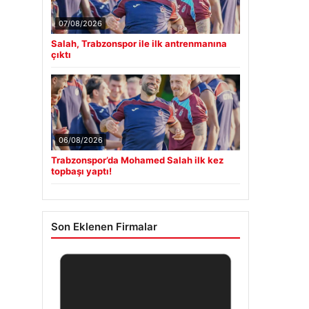
07/08/2026
Salah, Trabzonspor ile ilk antrenmanına
çıktı
06/08/2026
Trabzonspor’da Mohamed Salah ilk kez
topbaşı yaptı!
Son Eklenen Firmalar