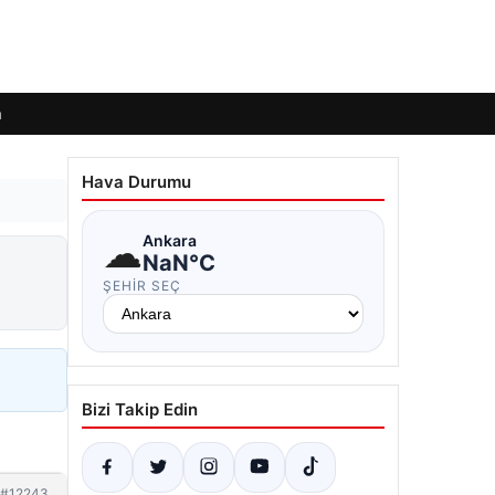
m
Hava Durumu
☁
Ankara
NaN°C
ŞEHIR SEÇ
Bizi Takip Edin
#12243