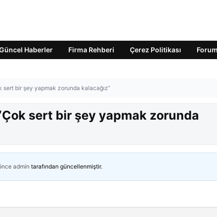
Güncel Haberler
Firma Rehberi
Çerez Politikası
Foru
k sert bir şey yapmak zorunda kalacağız”
 “Çok sert bir şey yapmak zorunda
 önce
admin
tarafından güncellenmiştir.