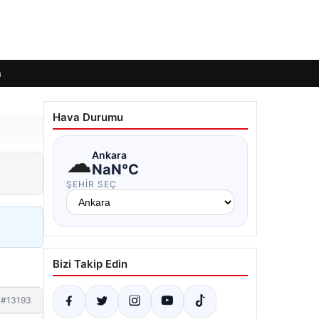
m
Hava Durumu
☁
Ankara
NaN°C
ŞEHIR SEÇ
Bizi Takip Edin
#13193