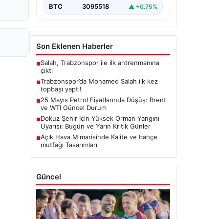
BTC
3095518
▲ +0.75%
Son Eklenen Haberler
Salah, Trabzonspor ile ilk antrenmanına
■
çıktı
Trabzonspor’da Mohamed Salah ilk kez
■
topbaşı yaptı!
25 Mayıs Petrol Fiyatlarında Düşüş: Brent
■
ve WTI Güncel Durum
Dokuz Şehir İçin Yüksek Orman Yangını
■
Uyarısı: Bugün ve Yarın Kritik Günler
Açık Hava Mimarisinde Kalite ve bahçe
■
mutfağı Tasarımları
Güncel