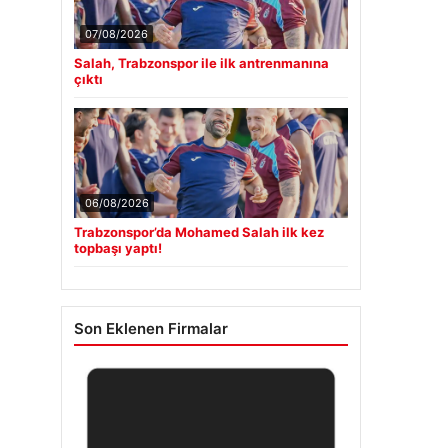
07/08/2026
Salah, Trabzonspor ile ilk antrenmanına
çıktı
06/08/2026
Trabzonspor’da Mohamed Salah ilk kez
topbaşı yaptı!
Son Eklenen Firmalar