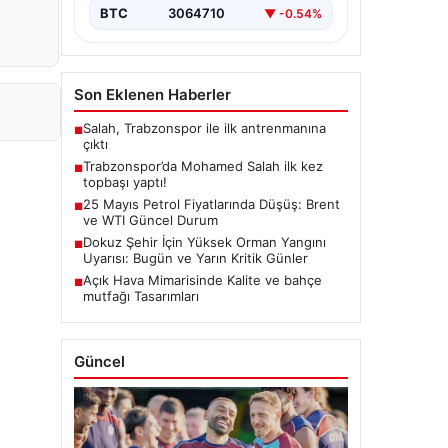
BTC
3064710
▼ -0.54%
Son Eklenen Haberler
Salah, Trabzonspor ile ilk antrenmanına
■
çıktı
Trabzonspor’da Mohamed Salah ilk kez
■
topbaşı yaptı!
25 Mayıs Petrol Fiyatlarında Düşüş: Brent
■
ve WTI Güncel Durum
Dokuz Şehir İçin Yüksek Orman Yangını
■
Uyarısı: Bugün ve Yarın Kritik Günler
Açık Hava Mimarisinde Kalite ve bahçe
■
mutfağı Tasarımları
Güncel