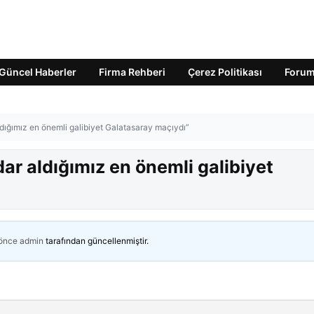
Güncel Haberler
Firma Rehberi
Çerez Politikası
Foru
dığımız en önemli galibiyet Galatasaray maçıydı”
ar aldığımız en önemli galibiyet
 önce
admin
tarafından güncellenmiştir.