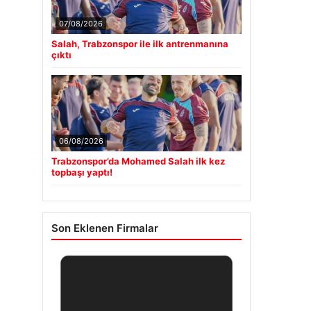
07/08/2026
Salah, Trabzonspor ile ilk antrenmanına
çıktı
06/08/2026
Trabzonspor’da Mohamed Salah ilk kez
topbaşı yaptı!
Son Eklenen Firmalar