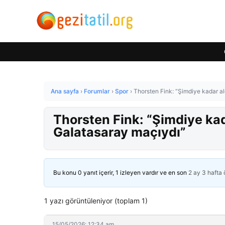
Ana sayfa
›
Forumlar
›
Spor
›
Thorsten Fink: “Şimdiye kadar al
Thorsten Fink: “Şimdiye kad
Galatasaray maçıydı”
Bu konu 0 yanıt içerir, 1 izleyen vardır ve en son
2 ay 3 hafta
1 yazı görüntüleniyor (toplam 1)
15/05/2026: 12:34 am