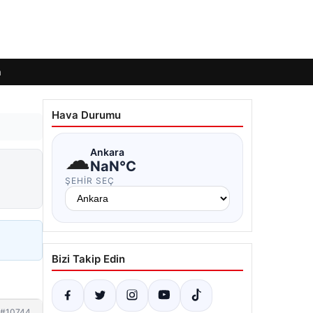
m
Hava Durumu
☁
Ankara
NaN°C
ŞEHIR SEÇ
Bizi Takip Edin
#10744