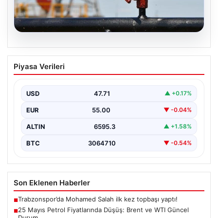
05.08.2026
25 Mayıs Petrol Fiyatlarında Düşüş:
Piyasa Verileri
Brent ve WTI Güncel Durum
Küresel enerji piyasalarının en önemli gündem
maddelerinden biri olan petrol fiyatlarındaki hareketlilik,
USD
47.71
▲ +0.17%
özellikle Orta…
EUR
55.00
▼ -0.04%
ALTIN
6595.3
▲ +1.58%
BTC
3064710
▼ -0.54%
Son Eklenen Haberler
Trabzonspor’da Mohamed Salah ilk kez topbaşı yaptı!
■
25 Mayıs Petrol Fiyatlarında Düşüş: Brent ve WTI Güncel
■
Durum