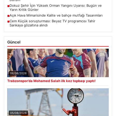
Dokuz Şehir İçin Yüksek Orman Yangını Uyarısı: Bugün ve
■
Yarın Kritik Günler
Açık Hava Mimarisinde Kalite ve bahçe mutfağı Tasarımları
■
Cem Küçük soruşturması: Beyaz TV programcısı Tahir
■
Sarıkaya gözaltına alındı
Güncel
06/08/2026
Trabzonspor’da Mohamed Salah ilk kez topbaşı yaptı!
05/08/2026