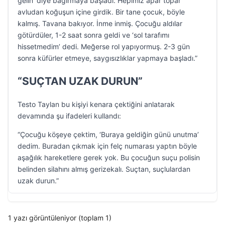
gelin’ diye bağırmaya başladı. Hepimiz apar topar
avludan koğuşun içine girdik. Bir tane çocuk, böyle
kalmış. Tavana bakıyor. İnme inmiş. Çocuğu aldılar
götürdüler, 1-2 saat sonra geldi ve ‘sol tarafımı
hissetmedim’ dedi. Meğerse rol yapıyormuş. 2-3 gün
sonra küfürler etmeye, saygısızlıklar yapmaya başladı.”
“SUÇTAN UZAK DURUN”
Testo Taylan bu kişiyi kenara çektiğini anlatarak
devamında şu ifadeleri kullandı:
“Çocuğu köşeye çektim, ‘Buraya geldiğin günü unutma’
dedim. Buradan çıkmak için felç numarası yaptın böyle
aşağılık hareketlere gerek yok. Bu çocuğun suçu polisin
belinden silahını almış gerizekalı. Suçtan, suçlulardan
uzak durun.”
1 yazı görüntüleniyor (toplam 1)