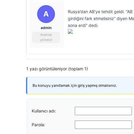
Rusya’dan AB’ye tehdit geldi. “AB ül
A
girdiğini fark etmelisiniz” diyen
sona erdi” dedi.
admin
Anahtar
yönetici
1 yazı görüntüleniyor (toplam 1)
Bu konuyu yanıtlamak için giriş yapmış olmalısınız.
Kullanıcı adı:
Parola: