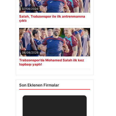
07/08/2026
Salah, Trabzonspor ile ilk antrenmanına
çıktı
06/08/2026
Trabzonspor’da Mohamed Salah ilk kez
topbaşı yaptı!
Son Eklenen Firmalar