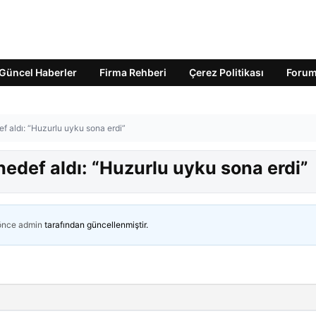
Güncel Haberler
Firma Rehberi
Çerez Politikası
Foru
ef aldı: “Huzurlu uyku sona erdi”
hedef aldı: “Huzurlu uyku sona erdi”
 önce
admin
tarafından güncellenmiştir.