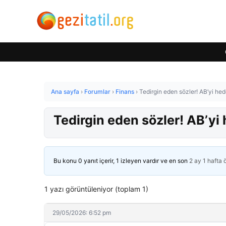
Ana sayfa
›
Forumlar
›
Finans
›
Tedirgin eden sözler! AB’yi hed
Tedirgin eden sözler! AB’yi 
Bu konu 0 yanıt içerir, 1 izleyen vardır ve en son
2 ay 1 hafta
1 yazı görüntüleniyor (toplam 1)
29/05/2026: 6:52 pm