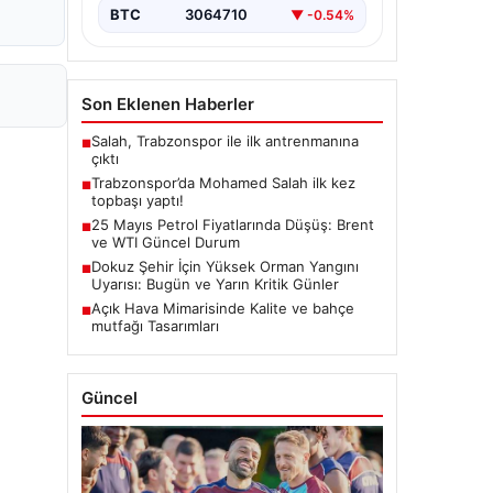
BTC
3064710
▼ -0.54%
Son Eklenen Haberler
Salah, Trabzonspor ile ilk antrenmanına
■
çıktı
Trabzonspor’da Mohamed Salah ilk kez
■
topbaşı yaptı!
25 Mayıs Petrol Fiyatlarında Düşüş: Brent
■
ve WTI Güncel Durum
Dokuz Şehir İçin Yüksek Orman Yangını
■
Uyarısı: Bugün ve Yarın Kritik Günler
Açık Hava Mimarisinde Kalite ve bahçe
■
mutfağı Tasarımları
Güncel