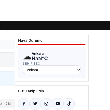
m
Hava Durumu
☁
Ankara
NaN°C
ŞEHIR SEÇ
Bizi Takip Edin
#14018