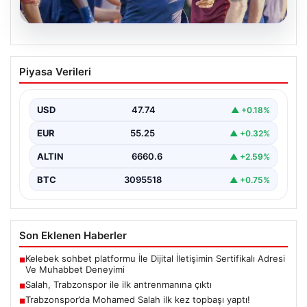
07.08.2026
Salah, Trabzonspor ile ilk antrenmanına
Piyasa Verileri
çıktı
USD
47.74
▲ +0.18%
EUR
55.25
▲ +0.32%
ALTIN
6660.6
▲ +2.59%
BTC
3095518
▲ +0.75%
Son Eklenen Haberler
Kelebek sohbet platformu İle Dijital İletişimin Sertifikalı Adresi
■
Ve Muhabbet Deneyimi
Salah, Trabzonspor ile ilk antrenmanına çıktı
■
Trabzonspor’da Mohamed Salah ilk kez topbaşı yaptı!
■