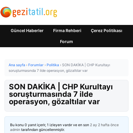
Güncel Haberler
Firma Rehberi
Çerez Politikası
Forum
Ana sayfa
›
Forumlar
›
Politika
›
SON DAKİKA | CHP Kurultayı
soruşturmasında 7 ilde operasyon, gözaltılar var
SON DAKİKA | CHP Kurultayı
soruşturmasında 7 ilde
operasyon, gözaltılar var
Bu konu 0 yanıt içerir, 1 izleyen vardır ve en son
2 ay 2 hafta önce
admin
tarafından güncellenmiştir.