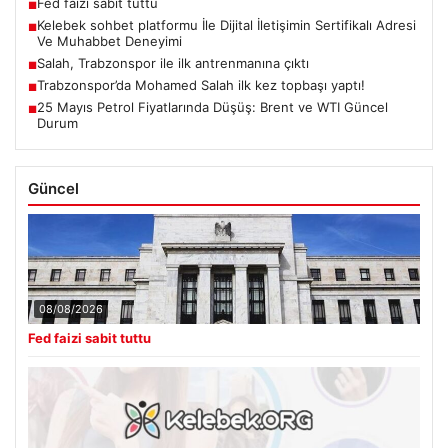
Fed faizi sabit tuttu
■
Kelebek sohbet platformu İle Dijital İletişimin Sertifikalı Adresi
■
Ve Muhabbet Deneyimi
Salah, Trabzonspor ile ilk antrenmanına çıktı
■
Trabzonspor’da Mohamed Salah ilk kez topbaşı yaptı!
■
25 Mayıs Petrol Fiyatlarında Düşüş: Brent ve WTI Güncel
■
Durum
Güncel
08/08/2026
Fed faizi sabit tuttu