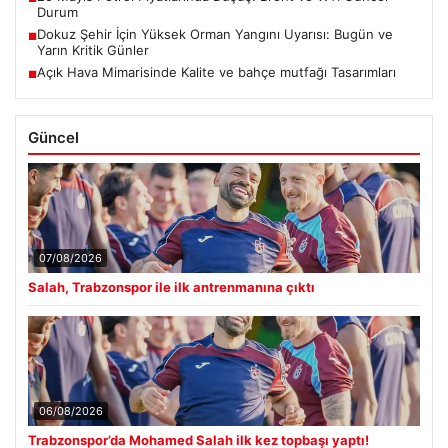
Durum
Dokuz Şehir İçin Yüksek Orman Yangını Uyarısı: Bugün ve
■
Yarın Kritik Günler
Açık Hava Mimarisinde Kalite ve bahçe mutfağı Tasarımları
■
Güncel
07/08/2026
Salah, Trabzonspor ile ilk antrenmanına çıktı
06/08/2026
Trabzonspor’da Mohamed Salah ilk kez topbaşı yaptı!