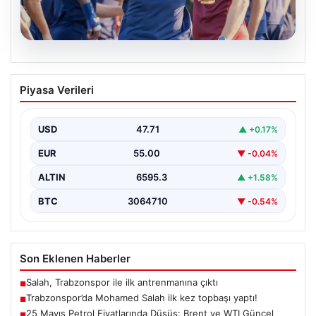
06.08.2026
Trabzonspor’da Mohamed Salah ilk kez
Piyasa Verileri
topbaşı yaptı!
{ "title": "Trabzonspor'da Mohamed Salah İlk Kez Takım
Çalışmasına Katıldı", "content": "Trabzonspor, yeni
USD
47.71
▲ +0.17%
sezon…
EUR
55.00
▼ -0.04%
ALTIN
6595.3
▲ +1.58%
BTC
3064710
▼ -0.54%
Son Eklenen Haberler
Salah, Trabzonspor ile ilk antrenmanına çıktı
■
Trabzonspor’da Mohamed Salah ilk kez topbaşı yaptı!
■
25 Mayıs Petrol Fiyatlarında Düşüş: Brent ve WTI Güncel
■