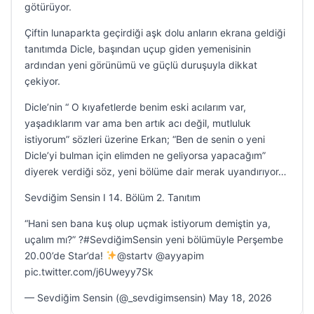
götürüyor.
Çiftin lunaparkta geçirdiği aşk dolu anların ekrana geldiği
tanıtımda Dicle, başından uçup giden yemenisinin
ardından yeni görünümü ve güçlü duruşuyla dikkat
çekiyor.
Dicle’nin “ O kıyafetlerde benim eski acılarım var,
yaşadıklarım var ama ben artık acı değil, mutluluk
istiyorum” sözleri üzerine Erkan; “Ben de senin o yeni
Dicle’yi bulman için elimden ne geliyorsa yapacağım”
diyerek verdiği söz, yeni bölüme dair merak uyandırıyor…
Sevdiğim Sensin I 14. Bölüm 2. Tanıtım
“Hani sen bana kuş olup uçmak istiyorum demiştin ya,
uçalım mı?” ?#SevdiğimSensin yeni bölümüyle Perşembe
20.00’de Star’da!
@startv @ayyapim
pic.twitter.com/j6Uweyy7Sk
— Sevdiğim Sensin (@_sevdigimsensin) May 18, 2026