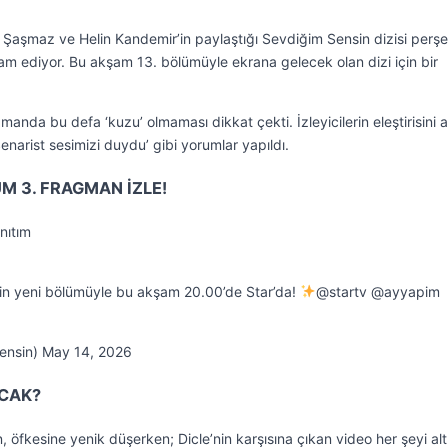
aç Şaşmaz ve Helin Kandemir’in paylaştığı Sevdiğim Sensin dizisi per
ediyor. Bu akşam 13. bölümüyle ekrana gelecek olan dizi için bir
anda bu defa ‘kuzu’ olmaması dikkat çekti. İzleyicilerin eleştirisini a
enarist sesimizi duydu’ gibi yorumlar yapıldı.
ÜM 3. FRAGMAN İZLE!
nıtım
in yeni bölümüyle bu akşam 20.00’de Star’da!
@startv @ayyapim
ensin) May 14, 2026
ACAK?
kan, öfkesine yenik düşerken; Dicle’nin karşısına çıkan video her şeyi al