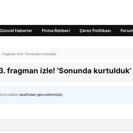
Güncel Haberler
Firma Rehberi
Çerez Politikası
Foru
 fragman izle! ‘Sonunda kurtulduk’
. fragman izle! ‘Sonunda kurtulduk’
 önce
admin
tarafından güncellenmiştir.