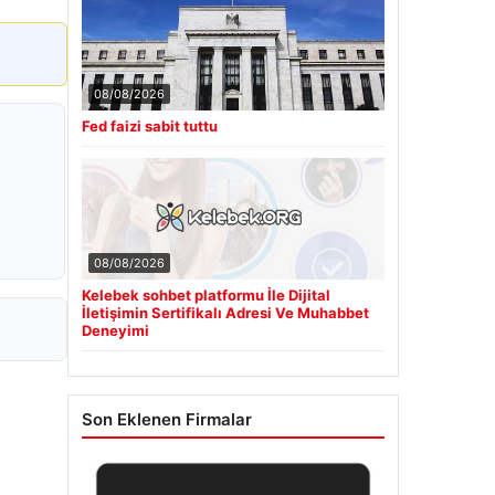
08/08/2026
Fed faizi sabit tuttu
08/08/2026
Kelebek sohbet platformu İle Dijital
İletişimin Sertifikalı Adresi Ve Muhabbet
Deneyimi
Son Eklenen Firmalar