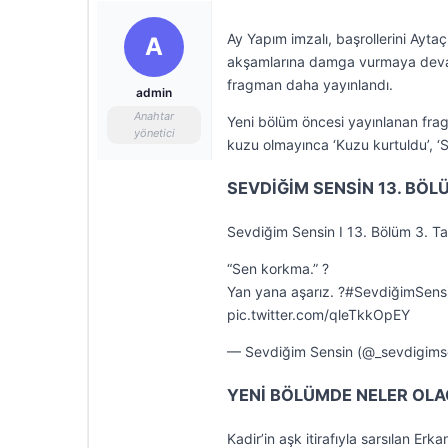
Ay Yapım imzalı, başrollerini Ayt
A
akşamlarına damga vurmaya devam 
fragman daha yayınlandı.
admin
Anahtar
Yeni bölüm öncesi yayınlanan fragm
yönetici
kuzu olmayınca ‘Kuzu kurtuldu’, ‘S
SEVDİĞİM SENSİN 13. BÖL
Sevdiğim Sensin I 13. Bölüm 3. Ta
“Sen korkma.” ?
Yan yana aşarız. ?#SevdiğimSens
pic.twitter.com/qleTkkOpEY
— Sevdiğim Sensin (@_sevdigims
YENİ BÖLÜMDE NELER OL
Kadir’in aşk itirafıyla sarsılan Er