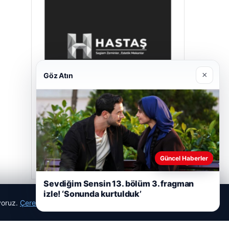
×
Göz Atın
Hastaş Beton
26/05/2026
Güncel Haberler
Sevdiğim Sensin 13. bölüm 3. fragman
izle! ‘Sonunda kurtulduk’
ıyoruz.
Çerez Politikamız
Reddet
Kabul Et