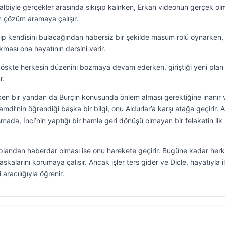
 kalbiyle gerçekler arasında sıkışıp kalırken, Erkan videonun gerçek ol
n çözüm aramaya çalışır.
şıp kendisini bulacağından habersiz bir şekilde masum rolü oynarken,
çıkması ona hayatının dersini verir.
 köşkte herkesin düzenini bozmaya devam ederken, giriştiği yeni plan
r.
ırken bir yandan da Burçin konusunda önlem alması gerektiğine inanır 
mdi’nin öğrendiği başka bir bilgi, onu Aldurlar’a karşı atağa geçirir. Ai
da, İnci’nin yaptığı bir hamle geri dönüşü olmayan bir felaketin ilk
 plandan haberdar olması ise onu harekete geçirir. Bugüne kadar herk
kalarını korumaya çalışır. Ancak işler ters gider ve Dicle, hayatıyla ilg
 aracılığıyla öğrenir.