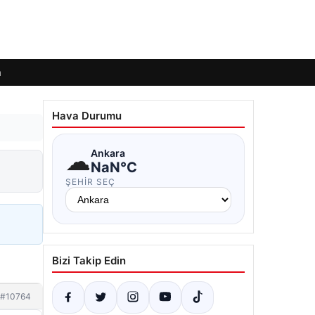
m
Hava Durumu
☁
Ankara
NaN°C
ŞEHIR SEÇ
Bizi Takip Edin
#10764