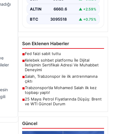
tarzda iletişim kurması büyük bir
madığı
hassasiyet taşımaktadır. Halen pek…
ALTIN
6660.6
▲ +2.59%
BTC
3095518
▲ +0.75%
Son Eklenen Haberler
Fed faizi sabit tuttu
■
ve
Kelebek sohbet platformu İle Dijital
■
leler
İletişimin Sertifikalı Adresi Ve Muhabbet
Deneyimi
Salah, Trabzonspor ile ilk antrenmanına
■
çıktı
Trabzonspor’da Mohamed Salah ilk kez
■
esin
topbaşı yaptı!
ili
25 Mayıs Petrol Fiyatlarında Düşüş: Brent
■
ve WTI Güncel Durum
Güncel