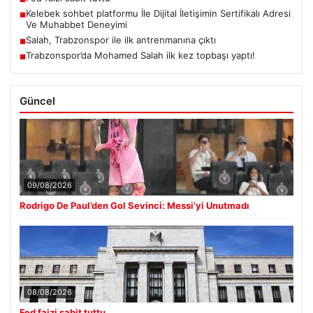
Kelebek sohbet platformu İle Dijital İletişimin Sertifikalı Adresi
■
Ve Muhabbet Deneyimi
Salah, Trabzonspor ile ilk antrenmanına çıktı
■
Trabzonspor’da Mohamed Salah ilk kez topbaşı yaptı!
■
Güncel
09/08/2026
Rodrigo De Paul’den Gol Sevinci: Messi’yi Unutmadı
08/08/2026
Fed faizi sabit tuttu