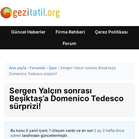
Güncel Haberler
Firma Rehberi
Çerez Politikası
Forum
Ana sayfa
›
Forumlar
›
Spor
›
Sergen Yalçın sonrası Beşiktaş’a
Domenico Tedesco sürprizi!
Sergen Yalçın sonrası
Beşiktaş’a Domenico Tedesco
sürprizi!
Bu konu 0 yanıt içerir, 1 izleyen vardır ve en son
2 ay 3 hafta önce
admin
tarafından güncellenmiştir.