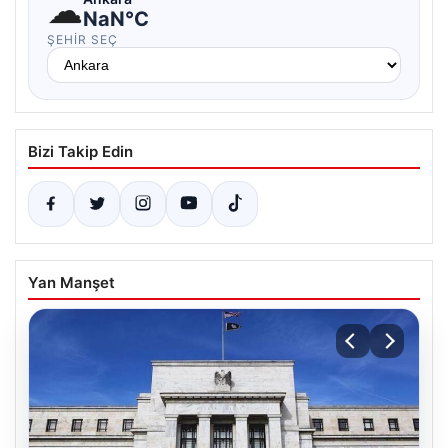
☁
NaN°C
ŞEHIR SEÇ
Bizi Takip Edin
Yan Manşet