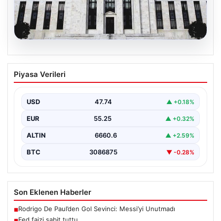
08.08.2026
Fed faizi sabit tuttu
Piyasa Verileri
USD
47.74
▲ +0.18%
EUR
55.25
▲ +0.32%
ALTIN
6660.6
▲ +2.59%
BTC
3086875
▼ -0.28%
Son Eklenen Haberler
Rodrigo De Paul’den Gol Sevinci: Messi’yi Unutmadı
■
Fed faizi sabit tuttu
■