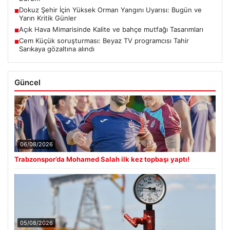
Dokuz Şehir İçin Yüksek Orman Yangını Uyarısı: Bugün ve
■
Yarın Kritik Günler
Açık Hava Mimarisinde Kalite ve bahçe mutfağı Tasarımları
■
Cem Küçük soruşturması: Beyaz TV programcısı Tahir
■
Sarıkaya gözaltına alındı
Güncel
06/08/2026
Trabzonspor’da Mohamed Salah ilk kez topbaşı yaptı!
05/08/2026