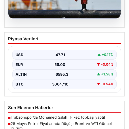
05.08.2026
25 Mayıs Petrol Fiyatlarında Düşüş:
Piyasa Verileri
Brent ve WTI Güncel Durum
Küresel enerji piyasalarının en önemli gündem
maddelerinden biri olan petrol fiyatlarındaki hareketlilik,
USD
47.71
▲ +0.17%
özellikle Orta…
EUR
55.00
▼ -0.04%
ALTIN
6595.3
▲ +1.58%
BTC
3064710
▼ -0.54%
Son Eklenen Haberler
Trabzonspor’da Mohamed Salah ilk kez topbaşı yaptı!
■
25 Mayıs Petrol Fiyatlarında Düşüş: Brent ve WTI Güncel
■
Durum