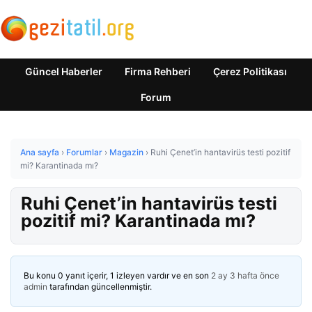
Güncel Haberler
Firma Rehberi
Çerez Politikası
Forum
Ana sayfa
›
Forumlar
›
Magazin
›
Ruhi Çenet’in hantavirüs testi pozitif
mi? Karantinada mı?
Ruhi Çenet’in hantavirüs testi
pozitif mi? Karantinada mı?
Bu konu 0 yanıt içerir, 1 izleyen vardır ve en son
2 ay 3 hafta önce
admin
tarafından güncellenmiştir.