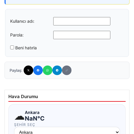
Kullanıcı adı:
Parola:
Beni hatırla
Paylaş:
Hava Durumu
☁
Ankara
NaN°C
ŞEHIR SEÇ