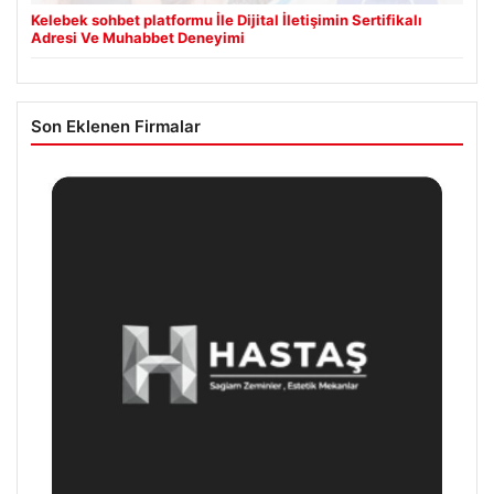
Kelebek sohbet platformu İle Dijital İletişimin Sertifikalı
Adresi Ve Muhabbet Deneyimi
Son Eklenen Firmalar