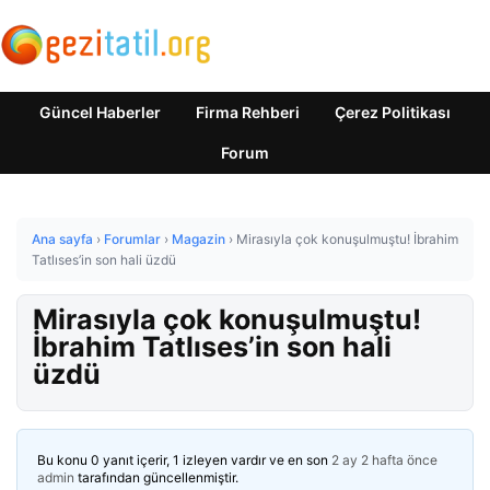
Güncel Haberler
Firma Rehberi
Çerez Politikası
Forum
Ana sayfa
›
Forumlar
›
Magazin
›
Mirasıyla çok konuşulmuştu! İbrahim
Tatlıses’in son hali üzdü
Mirasıyla çok konuşulmuştu!
İbrahim Tatlıses’in son hali
üzdü
Bu konu 0 yanıt içerir, 1 izleyen vardır ve en son
2 ay 2 hafta önce
admin
tarafından güncellenmiştir.