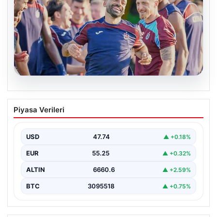
07.08.2026
Salah, Trabzonspor ile ilk antrenmanına
Piyasa Verileri
çıktı
USD
47.74
▲ +0.18%
EUR
55.25
▲ +0.32%
ALTIN
6660.6
▲ +2.59%
BTC
3095518
▲ +0.75%