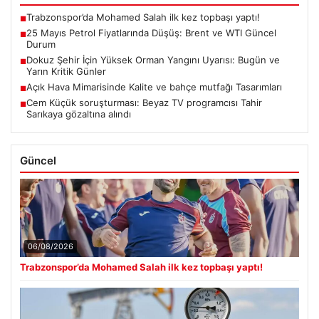
Trabzonspor’da Mohamed Salah ilk kez topbaşı yaptı!
■
25 Mayıs Petrol Fiyatlarında Düşüş: Brent ve WTI Güncel
■
Durum
Dokuz Şehir İçin Yüksek Orman Yangını Uyarısı: Bugün ve
■
Yarın Kritik Günler
Açık Hava Mimarisinde Kalite ve bahçe mutfağı Tasarımları
■
Cem Küçük soruşturması: Beyaz TV programcısı Tahir
■
Sarıkaya gözaltına alındı
Güncel
06/08/2026
Trabzonspor’da Mohamed Salah ilk kez topbaşı yaptı!