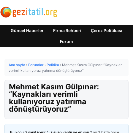
Güncel Haberler
Firma Rehberi
Çerez Politikası
Forum
Ana sayfa
›
Forumlar
›
Politika
›
Mehmet Kasım Gülpınar: “Kaynakları
verimli kullanıyoruz yatırıma dönüştürüyoruz”
Mehmet Kasım Gülpınar:
“Kaynakları verimli
kullanıyoruz yatırıma
dönüştürüyoruz”
Bu konu 0 yanıt içerir, 1 izleyen vardır ve en son
2 ay 3 hafta önce