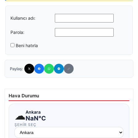
Kullanıcı adı:
Parola:
Beni hatırla
Paylaş:
Hava Durumu
☁
Ankara
NaN°C
ŞEHIR SEÇ