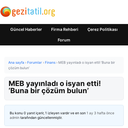
Güncel Haberler
Firma Rehberi
Çerez Politikası
Forum
Ana sayfa
›
Forumlar
›
Finans
›
MEB yayınladı o isyan etti! ‘Buna bir
çözüm bulun’
MEB yayınladı o isyan etti!
‘Buna bir çözüm bulun’
Bu konu 0 yanıt içerir, 1 izleyen vardır ve en son
1 ay 3 hafta önce
admin
tarafından güncellenmiştir.