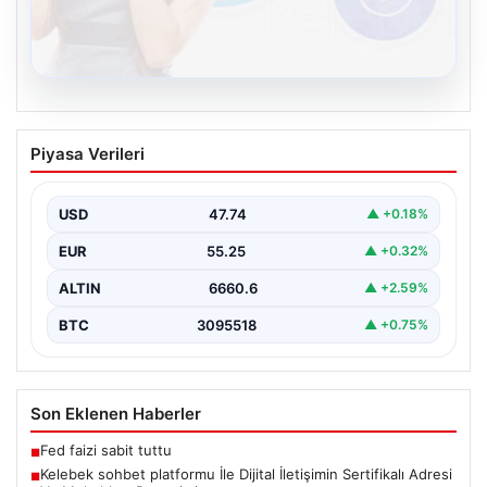
08.08.2026
Kelebek sohbet platformu İle Dijital
Piyasa Verileri
İletişimin Sertifikalı Adresi Ve
Muhabbet Deneyimi
USD
47.74
▲ +0.18%
Dijital ortamında insanların kaliteli bir tarzda iletişim
kurması büyük bir hassasiyet taşımaktadır. Halen pek…
EUR
55.25
▲ +0.32%
ALTIN
6660.6
▲ +2.59%
BTC
3095518
▲ +0.75%
Son Eklenen Haberler
Fed faizi sabit tuttu
■
Kelebek sohbet platformu İle Dijital İletişimin Sertifikalı Adresi
■