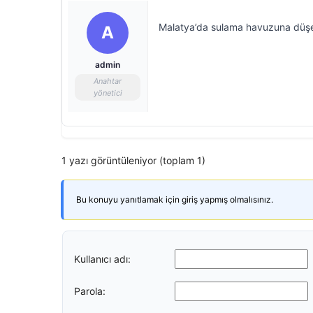
Malatya’da sulama havuzuna düşen i
A
admin
Anahtar
yönetici
1 yazı görüntüleniyor (toplam 1)
Bu konuyu yanıtlamak için giriş yapmış olmalısınız.
Kullanıcı adı:
Parola: