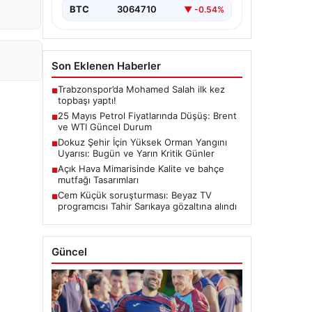
BTC
3064710
▼ -0.54%
Son Eklenen Haberler
Trabzonspor’da Mohamed Salah ilk kez
■
topbaşı yaptı!
25 Mayıs Petrol Fiyatlarında Düşüş: Brent
■
ve WTI Güncel Durum
Dokuz Şehir İçin Yüksek Orman Yangını
■
Uyarısı: Bugün ve Yarın Kritik Günler
Açık Hava Mimarisinde Kalite ve bahçe
■
mutfağı Tasarımları
Cem Küçük soruşturması: Beyaz TV
■
programcısı Tahir Sarıkaya gözaltına alındı
Güncel