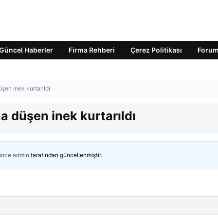
Güncel Haberler
Firma Rehberi
Çerez Politikası
Foru
en inek kurtarıldı
 düşen inek kurtarıldı
 önce
admin
tarafından güncellenmiştir.