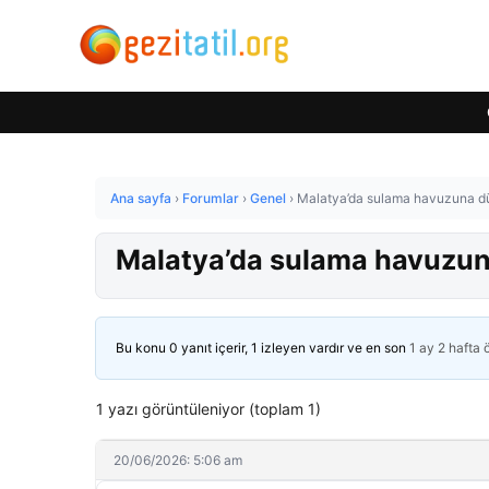
Ana sayfa
›
Forumlar
›
Genel
›
Malatya’da sulama havuzuna düş
Malatya’da sulama havuzuna
Bu konu 0 yanıt içerir, 1 izleyen vardır ve en son
1 ay 2 hafta
1 yazı görüntüleniyor (toplam 1)
20/06/2026: 5:06 am