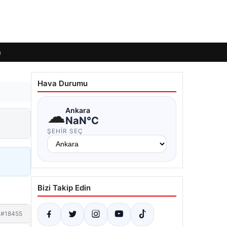
m
Hava Durumu
☁
Ankara
NaN°C
ŞEHIR SEÇ
Bizi Takip Edin
#18455