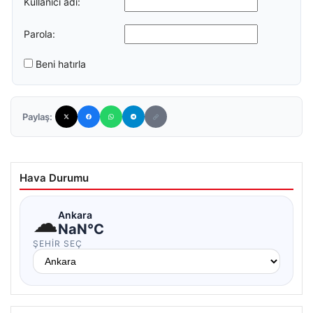
Kullanıcı adı:
Parola:
Beni hatırla
Paylaş:
Hava Durumu
☁
Ankara
NaN°C
ŞEHIR SEÇ