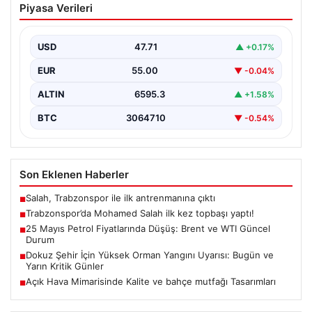
Piyasa Verileri
topbaşı yaptı!
{ "title": "Trabzonspor'da Mohamed Salah İlk Kez Takım
Çalışmasına Katıldı", "content": "Trabzonspor, yeni
USD
47.71
▲ +0.17%
sezon…
EUR
55.00
▼ -0.04%
ALTIN
6595.3
▲ +1.58%
BTC
3064710
▼ -0.54%
Son Eklenen Haberler
Salah, Trabzonspor ile ilk antrenmanına çıktı
■
Trabzonspor’da Mohamed Salah ilk kez topbaşı yaptı!
■
25 Mayıs Petrol Fiyatlarında Düşüş: Brent ve WTI Güncel
■
Durum
Dokuz Şehir İçin Yüksek Orman Yangını Uyarısı: Bugün ve
■
Yarın Kritik Günler
Açık Hava Mimarisinde Kalite ve bahçe mutfağı Tasarımları
■