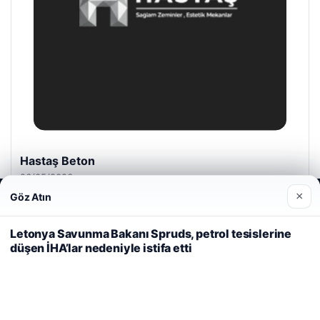
Hastaş Beton
26/05/2026
×
Göz Atın
Web sitemizi nasıl kullandığınızı daha iyi anlayabilmek,
deneyiminizi kişiselleştirmek ve geliştirmek amacıyla çerezler
kullanıyoruz.
Çerez Politikamız
Letonya Savunma Bakanı Spruds, petrol tesislerine
düşen İHA’lar nedeniyle istifa etti
Reddet
Kabul Et
© 2026 Gezi Tatil – Güncel Seyahat Haberleri
ri
malta work and study
|
lemagrup.com.tr