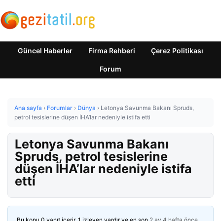
Güncel Haberler
Firma Rehberi
Çerez Politikası
Forum
Ana sayfa
›
Forumlar
›
Dünya
›
Letonya Savunma Bakanı Spruds,
petrol tesislerine düşen İHA’lar nedeniyle istifa etti
Letonya Savunma Bakanı
Spruds, petrol tesislerine
düşen İHA’lar nedeniyle istifa
etti
Bu konu 0 yanıt içerir, 1 izleyen vardır ve en son
2 ay 4 hafta önce