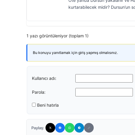
Öte yanda Dursun yakalanır ve Hal
kurtarabilecek midir? Dursun’un s
1 yazı görüntüleniyor (toplam 1)
Bu konuyu yanıtlamak için giriş yapmış olmalısınız.
Kullanıcı adı:
Parola:
Beni hatırla
Paylaş: