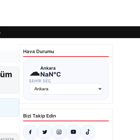
m
Hava Durumu
☁
Ankara
lüm
NaN°C
ŞEHIR SEÇ
Bizi Takip Edin
#13578