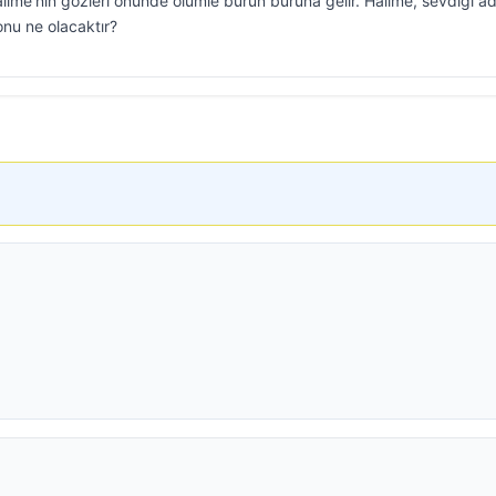
ime’nin gözleri önünde ölümle burun buruna gelir. Halime, sevdiği a
onu ne olacaktır?