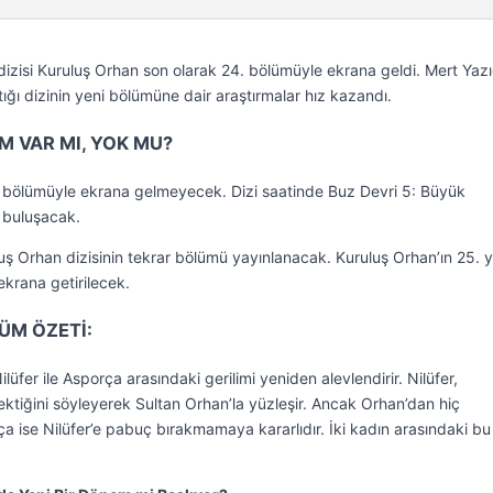
n dizisi Kuruluş Orhan son olarak 24. bölümüyle ekrana geldi. Mert Yaz
tığı dizinin yeni bölümüne dair araştırmalar hız kazandı.
 VAR MI, YOK MU?
ni bölümüyle ekrana gelmeyecek. Dizi saatinde Buz Devri 5: Büyük
e buluşacak.
uş Orhan dizisinin tekrar bölümü yayınlanacak. Kuruluş Orhan’ın 25. y
krana getirilecek.
ÜM ÖZETİ:
üfer ile Asporça arasındaki gerilimi yeniden alevlendirir. Nilüfer,
ktiğini söyleyerek Sultan Orhan’la yüzleşir. Ancak Orhan’dan hiç
rça ise Nilüfer’e pabuç bırakmamaya kararlıdır. İki kadın arasındaki bu