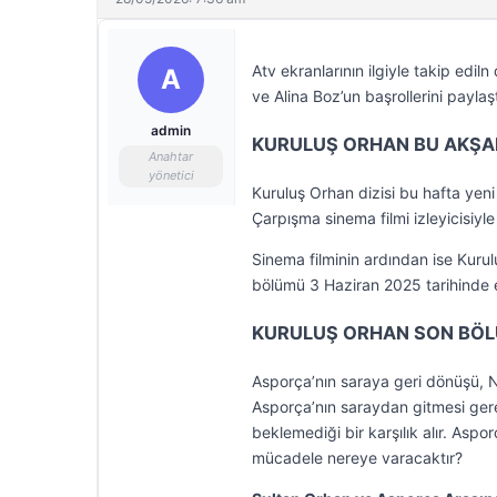
Atv ekranlarının ilgiyle takip edil
A
ve Alina Boz’un başrollerini paylaş
admin
KURULUŞ ORHAN BU AKŞAM
Anahtar
yönetici
Kuruluş Orhan dizisi bu hafta ye
Çarpışma sinema filmi izleyicisiyl
Sinema filminin ardından ise Kurul
bölümü 3 Haziran 2025 tarihinde e
KURULUŞ ORHAN SON BÖL
Asporça’nın saraya geri dönüşü, Nil
Asporça’nın saraydan gitmesi gere
beklemediği bir karşılık alır. Aspo
mücadele nereye varacaktır?