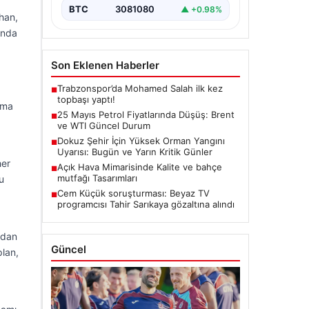
BTC
3081080
▲ +0.98%
han,
ında
Son Eklenen Haberler
Trabzonspor’da Mohamed Salah ilk kez
■
topbaşı yaptı!
şma
25 Mayıs Petrol Fiyatlarında Düşüş: Brent
■
ve WTI Güncel Durum
Dokuz Şehir İçin Yüksek Orman Yangını
■
Uyarısı: Bugün ve Yarın Kritik Günler
her
Açık Hava Mimarisinde Kalite ve bahçe
■
mutfağı Tasarımları
u
Cem Küçük soruşturması: Beyaz TV
■
programcısı Tahir Sarıkaya gözaltına alındı
adan
Güncel
plan,