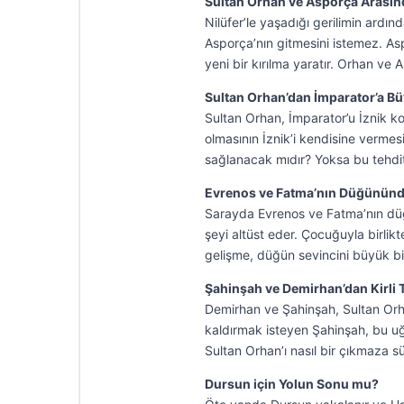
Sultan Orhan ve Asporça Arasın
Nilüfer’le yaşadığı gerilimin ard
Asporça’nın gitmesini istemez. As
yeni bir kırılma yaratır. Orhan v
Sultan Orhan’dan İmparator’a Bü
Sultan Orhan, İmparator’u İznik k
olmasının İznik’i kendisine verme
sağlanacak mıdır? Yoksa bu tehdit
Evrenos ve Fatma’nın Düğününd
Sarayda Evrenos ve Fatma’nın düğü
şeyi altüst eder. Çocuğuyla birlik
gelişme, düğün sevincini büyük bi
Şahinşah ve Demirhan’dan Kirli 
Demirhan ve Şahinşah, Sultan Orha
kaldırmak isteyen Şahinşah, bu uğu
Sultan Orhan’ı nasıl bir çıkmaza s
Dursun için Yolun Sonu mu?