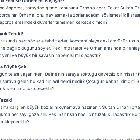
da Yeni Bir Dönem mi Başlıyor?
ından Asporça, saraydan gitme konusunu Orhan’a açar. Fakat Sultan Or
porça’nın Orhan’a, onu paylaşmakta zorlanacağını söylemesi ikili aras
e Asporça arasındaki duvarlar tamamen kalkacak mıdır?
yük Tehdit!
onusunda sert sözlerle tehdit eder. Konstantiniyye’deki ömrünün uzun
sine bağlı olduğunu söyler. Peki İmparator ve Orhan arasında bir anla
 yeni ve büyük bir savaşın habercisi mi olacaktır?
e Büyük Şok!
n telaşı yaşanırken, Dafne’nin saraya soktuğu davetsiz bir misafir 
te saraya gelen bu kadının asıl derdi nedir? Çocuğun babası kimdir? B
r krize mi dönüştürecektir?
Tuzak!
n’a karşı en büyük kozlarını oynamaya hazırlanır. Sultan Orhan’ı ort
rda her şeyi göze alır. Peki Şahinşah nasıl bir tuzak kuracaktır? Bu 
ürükleyecektir?