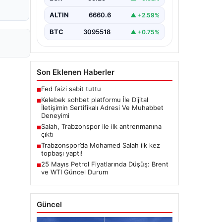
tarzda iletişim kurması büyük bir
hassasiyet taşımaktadır. Halen pek…
ALTIN
6660.6
▲ +2.59%
BTC
3095518
▲ +0.75%
Son Eklenen Haberler
Fed faizi sabit tuttu
■
Kelebek sohbet platformu İle Dijital
■
İletişimin Sertifikalı Adresi Ve Muhabbet
Deneyimi
Salah, Trabzonspor ile ilk antrenmanına
■
çıktı
Trabzonspor’da Mohamed Salah ilk kez
■
topbaşı yaptı!
25 Mayıs Petrol Fiyatlarında Düşüş: Brent
■
ve WTI Güncel Durum
Güncel