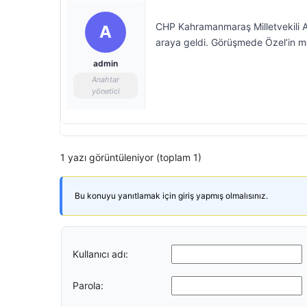
CHP Kahramanmaraş Milletvekili Al
A
araya geldi. Görüşmede Özel’in mesaj
admin
Anahtar
yönetici
1 yazı görüntüleniyor (toplam 1)
Bu konuyu yanıtlamak için giriş yapmış olmalısınız.
Kullanıcı adı:
Parola: