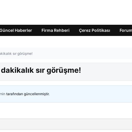
Güncel Haberler
Firma Rehberi
Çerez Politikası
Foru
akikalık sır görüşme!
 dakikalık sır görüşme!
min
tarafından güncellenmiştir.