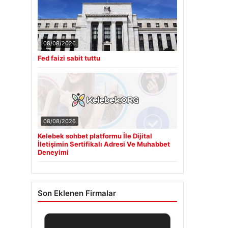
08/08/2026
Fed faizi sabit tuttu
08/08/2026
Kelebek sohbet platformu İle Dijital
İletişimin Sertifikalı Adresi Ve Muhabbet
Deneyimi
Son Eklenen Firmalar