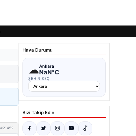
m
Hava Durumu
☁
Ankara
NaN°C
ŞEHIR SEÇ
Bizi Takip Edin
#21452