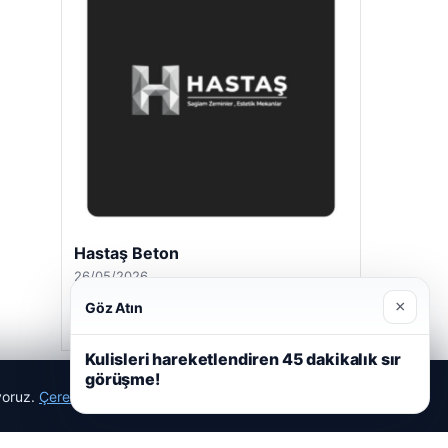
Hastaş Beton
26/05/2026
×
Göz Atın
Kulisleri hareketlendiren 45 dakikalık sır
görüşme!
ıyoruz.
Çerez Politikamız
Reddet
Kabul Et