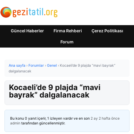
Güncel Haberler
Firma Rehberi
Çerez Politikası
Forum
Ana sayfa
›
Forumlar
›
Genel
›
Kocaeli’de 9 plajda “mavi bayrak”
dalgalanacak
Kocaeli’de 9 plajda “mavi
bayrak” dalgalanacak
Bu konu 0 yanıt içerir, 1 izleyen vardır ve en son
2 ay 2 hafta önce
admin
tarafından güncellenmiştir.