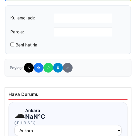
Kullanıcı adı:
Parola:
Beni hatırla
Paylaş:
Hava Durumu
☁
Ankara
NaN°C
ŞEHIR SEÇ