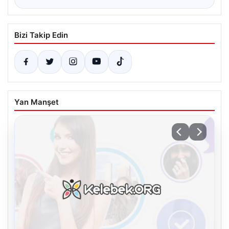
Bizi Takip Edin
Yan Manşet