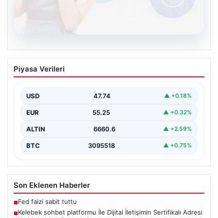
08.08.2026
Kelebek sohbet platformu İle Dijital
Piyasa Verileri
İletişimin Sertifikalı Adresi Ve
Muhabbet Deneyimi
USD
47.74
▲ +0.18%
Dijital ortamında insanların kaliteli bir tarzda iletişim
kurması büyük bir hassasiyet taşımaktadır. Halen pek…
EUR
55.25
▲ +0.32%
ALTIN
6660.6
▲ +2.59%
BTC
3095518
▲ +0.75%
Son Eklenen Haberler
Fed faizi sabit tuttu
■
Kelebek sohbet platformu İle Dijital İletişimin Sertifikalı Adresi
■