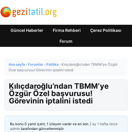
Güncel Haberler
Firma Rehberi
Çerez Politikası
Forum
Ana sayfa
›
Forumlar
›
Politika
›
Kılıçdaroğlu’ndan TBMM’ye Özgür
Özel başvurusu! Görevinin iptalini istedi
Kılıçdaroğlu’ndan TBMM’ye
Özgür Özel başvurusu!
Görevinin iptalini istedi
Bu konu 0 yanıt içerir, 1 izleyen vardır ve en son
2 ay 1 hafta önce
admin
tarafından güncellenmiştir.