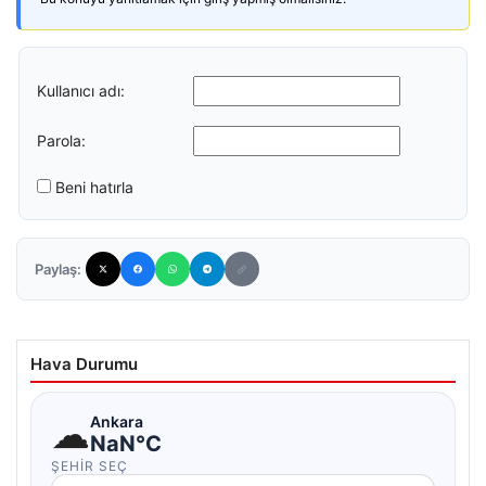
Kullanıcı adı:
Parola:
Beni hatırla
Paylaş:
Hava Durumu
☁
Ankara
NaN°C
ŞEHIR SEÇ