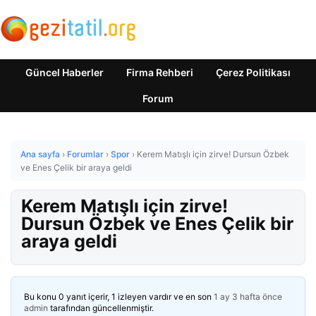
Güncel Haberler
Firma Rehberi
Çerez Politikası
Forum
Ana sayfa
›
Forumlar
›
Spor
›
Kerem Matışlı için zirve! Dursun Özbek
ve Enes Çelik bir araya geldi
Kerem Matışlı için zirve!
Dursun Özbek ve Enes Çelik bir
araya geldi
Bu konu 0 yanıt içerir, 1 izleyen vardır ve en son
1 ay 3 hafta önce
admin
tarafından güncellenmiştir.