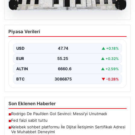
08.08.2026
Fed faizi sabit tuttu
Piyasa Verileri
USD
47.74
▲ +0.18%
EUR
55.25
▲ +0.32%
ALTIN
6660.6
▲ +2.59%
BTC
3086875
▼ -0.28%
Son Eklenen Haberler
Rodrigo De Paul’den Gol Sevinci: Messi’yi Unutmadı
■
Fed faizi sabit tuttu
■
Kelebek sohbet platformu İle Dijital İletişimin Sertifikalı Adresi
■
Ve Muhabbet Deneyimi