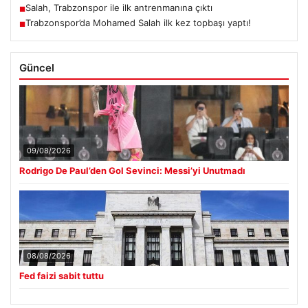
Salah, Trabzonspor ile ilk antrenmanına çıktı
■
Trabzonspor’da Mohamed Salah ilk kez topbaşı yaptı!
■
Güncel
09/08/2026
Rodrigo De Paul’den Gol Sevinci: Messi’yi Unutmadı
08/08/2026
Fed faizi sabit tuttu