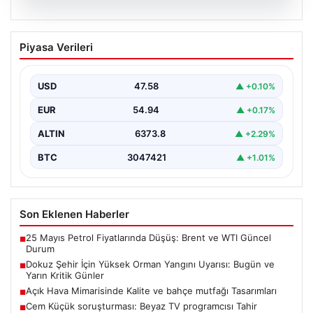
04.08.2026
Dokuz Şehir İçin Yüksek Orman Yangını
Piyasa Verileri
Uyarısı: Bugün ve Yarın Kritik Günler
Orman Genel Müdürlüğü, ülkemizin güney ve kuzeybatı
kesimlerinde yer alan toplam dokuz şehri yüksek…
USD
47.58
▲ +0.10%
EUR
54.94
▲ +0.17%
ALTIN
6373.8
▲ +2.29%
BTC
3047421
▲ +1.01%
Son Eklenen Haberler
25 Mayıs Petrol Fiyatlarında Düşüş: Brent ve WTI Güncel
■
Durum
Dokuz Şehir İçin Yüksek Orman Yangını Uyarısı: Bugün ve
■
Yarın Kritik Günler
Açık Hava Mimarisinde Kalite ve bahçe mutfağı Tasarımları
■
Cem Küçük soruşturması: Beyaz TV programcısı Tahir
■