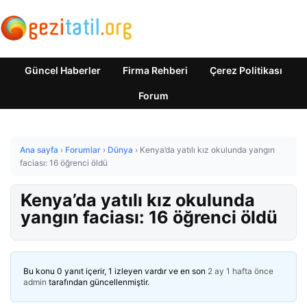
Güncel Haberler
Firma Rehberi
Çerez Politikası
Forum
Ana sayfa
›
Forumlar
›
Dünya
›
Kenya’da yatılı kız okulunda yangın
faciası: 16 öğrenci öldü
Kenya’da yatılı kız okulunda
yangın faciası: 16 öğrenci öldü
Bu konu 0 yanıt içerir, 1 izleyen vardır ve en son
2 ay 1 hafta önce
admin
tarafından güncellenmiştir.