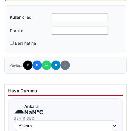
Kullanıcı adı:
Parola:
Beni hatırla
Paylaş:
Hava Durumu
☁
Ankara
NaN°C
ŞEHIR SEÇ