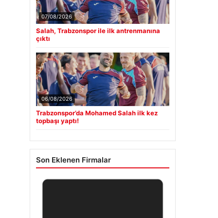
07/08/2026
Salah, Trabzonspor ile ilk antrenmanına
çıktı
06/08/2026
Trabzonspor’da Mohamed Salah ilk kez
topbaşı yaptı!
Son Eklenen Firmalar