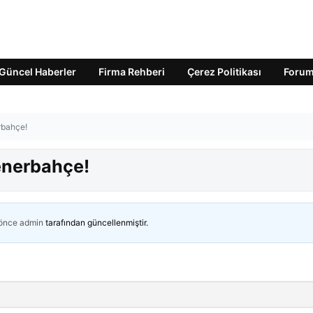
Güncel Haberler
Firma Rehberi
Çerez Politikası
Foru
rbahçe!
enerbahçe!
 önce
admin
tarafından güncellenmiştir.