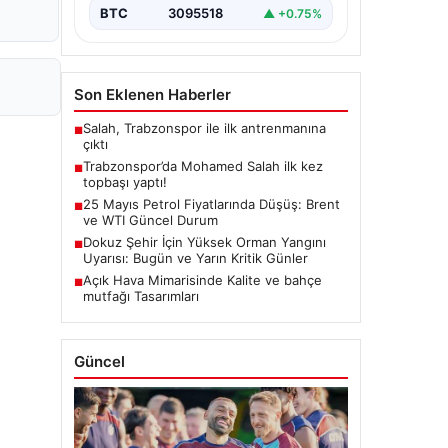
BTC
3095518
▲ +0.75%
Son Eklenen Haberler
Salah, Trabzonspor ile ilk antrenmanına
■
çıktı
Trabzonspor’da Mohamed Salah ilk kez
■
topbaşı yaptı!
25 Mayıs Petrol Fiyatlarında Düşüş: Brent
■
ve WTI Güncel Durum
Dokuz Şehir İçin Yüksek Orman Yangını
■
Uyarısı: Bugün ve Yarın Kritik Günler
Açık Hava Mimarisinde Kalite ve bahçe
■
mutfağı Tasarımları
Güncel