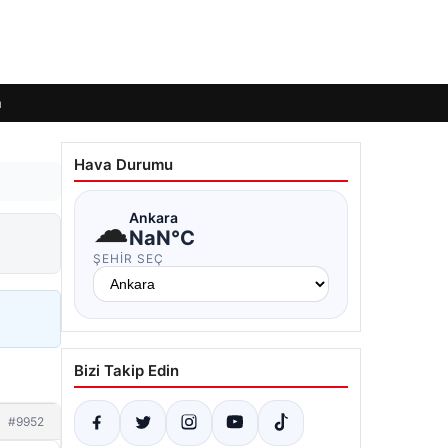
m
Hava Durumu
☁
Ankara
NaN°C
ŞEHIR SEÇ
Bizi Takip Edin
#9952