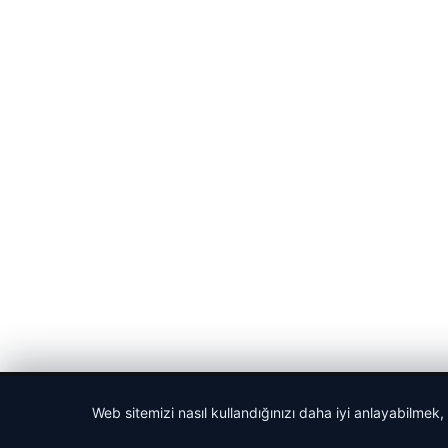
© 2026 Gezi Tatil – Güncel Seyahat Haberleri
Web sitemizi nasıl kullandığınızı daha iyi anlayabilmek,