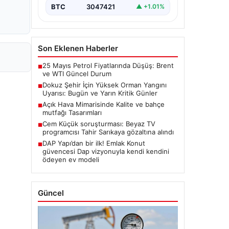
BTC
3047421
▲ +1.01%
Son Eklenen Haberler
25 Mayıs Petrol Fiyatlarında Düşüş: Brent
■
ve WTI Güncel Durum
Dokuz Şehir İçin Yüksek Orman Yangını
■
Uyarısı: Bugün ve Yarın Kritik Günler
Açık Hava Mimarisinde Kalite ve bahçe
■
mutfağı Tasarımları
Cem Küçük soruşturması: Beyaz TV
■
programcısı Tahir Sarıkaya gözaltına alındı
DAP Yapı’dan bir ilk! Emlak Konut
■
güvencesi Dap vizyonuyla kendi kendini
ödeyen ev modeli
Güncel