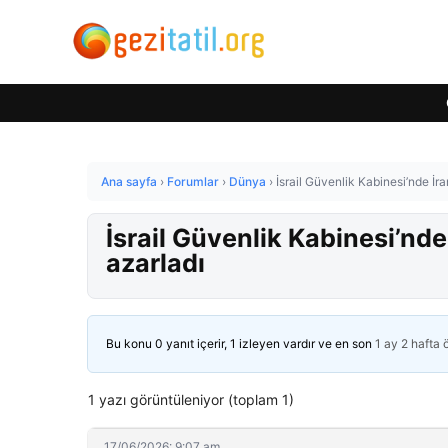
Ana sayfa
›
Forumlar
›
Dünya
›
İsrail Güvenlik Kabinesi’nde İr
İsrail Güvenlik Kabinesi’nd
azarladı
Bu konu 0 yanıt içerir, 1 izleyen vardır ve en son
1 ay 2 hafta
1 yazı görüntüleniyor (toplam 1)
17/06/2026: 9:07 am