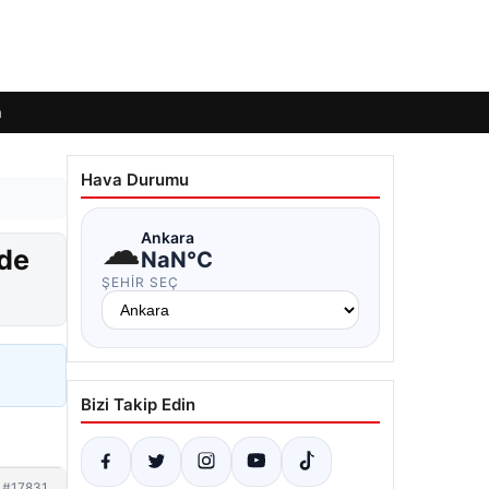
m
Hava Durumu
☁
Ankara
nde
NaN°C
ŞEHIR SEÇ
Bizi Takip Edin
#17831