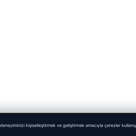
 deneyiminizi kişiselleştirmek ve geliştirmek amacıyla çerezler kullan
malta work and study
|
lemagrup.com.tr