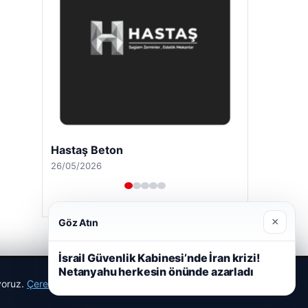
Hastaş Beton
26/05/2026
×
Göz Atın
İsrail Güvenlik Kabinesi’nde İran krizi!
Netanyahu herkesin önünde azarladı
ıyoruz.
Çerez Politikamız
Reddet
Kabul Et