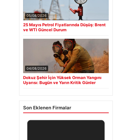
05/08/2026
25 Mayıs Petrol Fiyatlarında Düşüş: Brent
ve WTI Güncel Durum
04/08/2026
Dokuz Şehir İçin Yüksek Orman Yangını
Uyarısı: Bugün ve Yarın Kritik Günler
Son Eklenen Firmalar