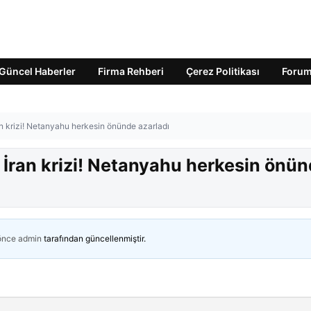
Güncel Haberler
Firma Rehberi
Çerez Politikası
Foru
an krizi! Netanyahu herkesin önünde azarladı
e İran krizi! Netanyahu herkesin önü
 önce
admin
tarafından güncellenmiştir.