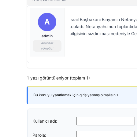
İsrail Başbakanı Binyamin Netanya
A
topladı. Netanyahu’nun toplantıda, 
bilgisinin sızdırılması nedeniyle G
admin
Anahtar
yönetici
1 yazı görüntüleniyor (toplam 1)
Bu konuyu yanıtlamak için giriş yapmış olmalısınız.
Kullanıcı adı:
Parola: