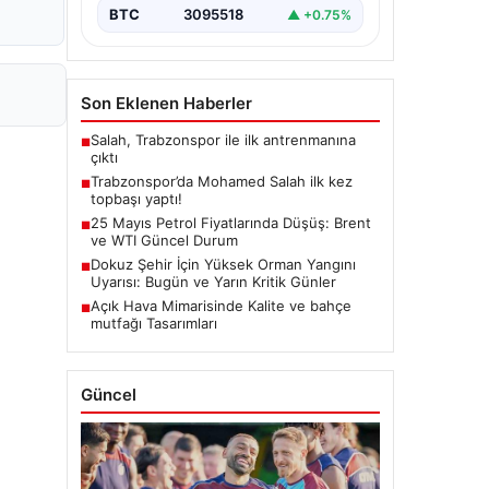
BTC
3095518
▲ +0.75%
Son Eklenen Haberler
Salah, Trabzonspor ile ilk antrenmanına
■
çıktı
Trabzonspor’da Mohamed Salah ilk kez
■
topbaşı yaptı!
25 Mayıs Petrol Fiyatlarında Düşüş: Brent
■
ve WTI Güncel Durum
Dokuz Şehir İçin Yüksek Orman Yangını
■
Uyarısı: Bugün ve Yarın Kritik Günler
Açık Hava Mimarisinde Kalite ve bahçe
■
mutfağı Tasarımları
Güncel