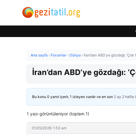
Ana sayfa
›
Forumlar
›
Dünya
›
İran’dan ABD’ye gözdağı: ‘Çok f
İran’dan ABD’ye gözdağı: ‘Ç
Bu konu 0 yanıt içerir, 1 izleyen vardır ve en son
2 ay 2 hafta
1 yazı görüntüleniyor (toplam 1)
21/05/2026: 1:53 am