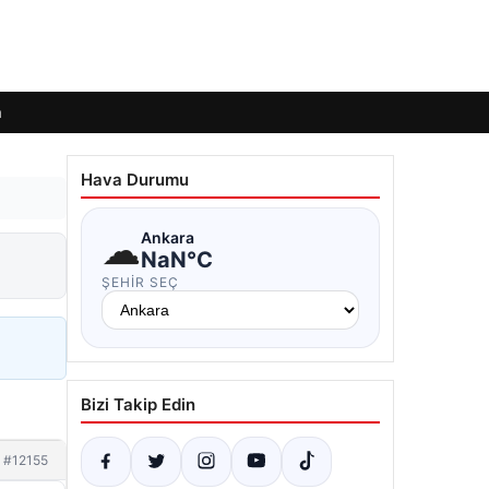
m
Hava Durumu
☁
Ankara
NaN°C
ŞEHIR SEÇ
Bizi Takip Edin
#12155