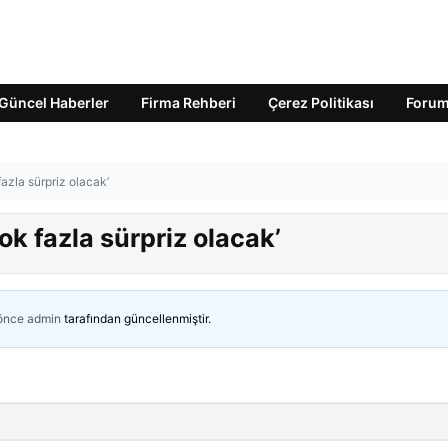
Güncel Haberler
Firma Rehberi
Çerez Politikası
Foru
azla sürpriz olacak’
ok fazla sürpriz olacak’
 önce
admin
tarafından güncellenmiştir.