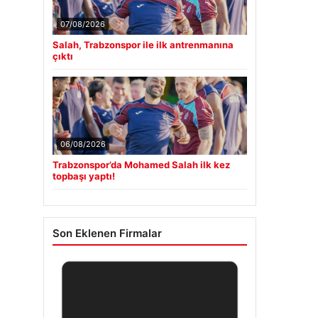
07/08/2026
Salah, Trabzonspor ile ilk antrenmanına
çıktı
06/08/2026
Trabzonspor’da Mohamed Salah ilk kez
topbaşı yaptı!
Son Eklenen Firmalar