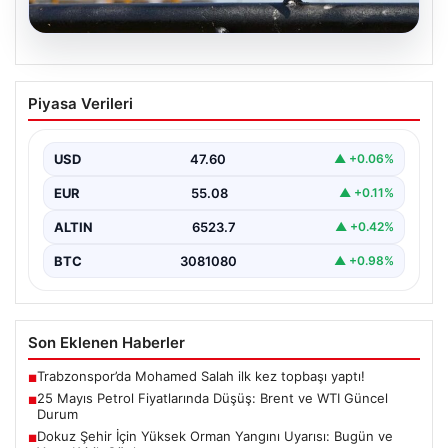
05.08.2026
25 Mayıs Petrol Fiyatlarında Düşüş:
Piyasa Verileri
Brent ve WTI Güncel Durum
Küresel enerji piyasalarının en önemli gündem
maddelerinden biri olan petrol fiyatlarındaki hareketlilik,
USD
47.60
▲ +0.06%
özellikle Orta…
EUR
55.08
▲ +0.11%
ALTIN
6523.7
▲ +0.42%
BTC
3081080
▲ +0.98%
Son Eklenen Haberler
Trabzonspor’da Mohamed Salah ilk kez topbaşı yaptı!
■
25 Mayıs Petrol Fiyatlarında Düşüş: Brent ve WTI Güncel
■
Durum
Dokuz Şehir İçin Yüksek Orman Yangını Uyarısı: Bugün ve
■