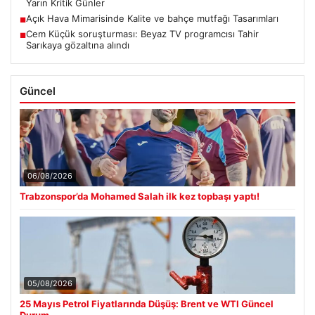
Yarın Kritik Günler
Açık Hava Mimarisinde Kalite ve bahçe mutfağı Tasarımları
■
Cem Küçük soruşturması: Beyaz TV programcısı Tahir
■
Sarıkaya gözaltına alındı
Güncel
06/08/2026
Trabzonspor’da Mohamed Salah ilk kez topbaşı yaptı!
05/08/2026
25 Mayıs Petrol Fiyatlarında Düşüş: Brent ve WTI Güncel
Durum