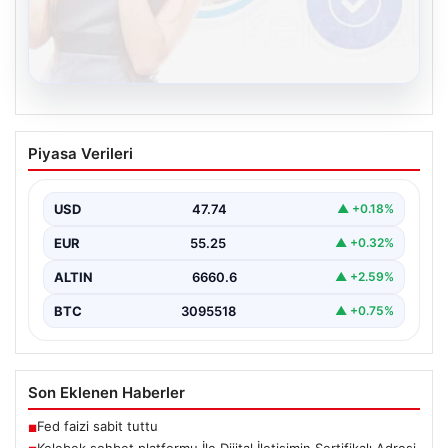
08.08.2026
Kelebek sohbet platformu İle Dijital
Piyasa Verileri
İletişimin Sertifikalı Adresi Ve
Muhabbet Deneyimi
USD
47.74
▲ +0.18%
Dijital ortamında insanların kaliteli bir tarzda iletişim
kurması büyük bir hassasiyet taşımaktadır. Halen pek…
EUR
55.25
▲ +0.32%
ALTIN
6660.6
▲ +2.59%
BTC
3095518
▲ +0.75%
Son Eklenen Haberler
Fed faizi sabit tuttu
■
Kelebek sohbet platformu İle Dijital İletişimin Sertifikalı Adresi