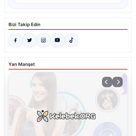
Bizi Takip Edin
Yan Manşet