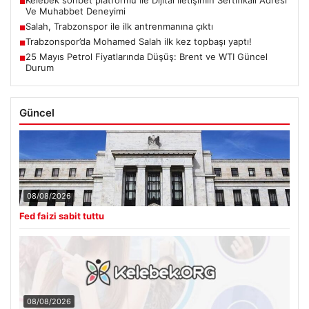
■
Ve Muhabbet Deneyimi
Salah, Trabzonspor ile ilk antrenmanına çıktı
■
Trabzonspor’da Mohamed Salah ilk kez topbaşı yaptı!
■
25 Mayıs Petrol Fiyatlarında Düşüş: Brent ve WTI Güncel
■
Durum
Güncel
08/08/2026
Fed faizi sabit tuttu
08/08/2026