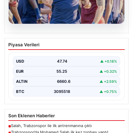
06.08.2026
Trabzonspor’da Mohamed Salah ilk kez
Piyasa Verileri
topbaşı yaptı!
{ "title": "Trabzonspor'da Mohamed Salah İlk Kez Takım
Çalışmasına Katıldı", "content": "Trabzonspor, yeni
USD
47.74
▲ +0.18%
sezon…
EUR
55.25
▲ +0.32%
ALTIN
6660.6
▲ +2.59%
BTC
3095518
▲ +0.75%
Son Eklenen Haberler
Salah, Trabzonspor ile ilk antrenmanına çıktı
■
Trabzonspor’da Mohamed Salah ilk kez topbaşı yaptı!
■