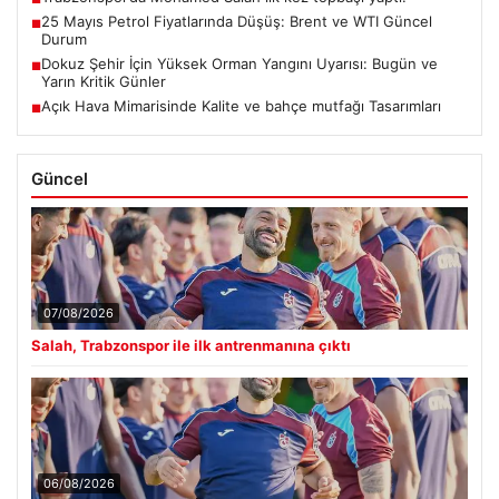
25 Mayıs Petrol Fiyatlarında Düşüş: Brent ve WTI Güncel
■
Durum
Dokuz Şehir İçin Yüksek Orman Yangını Uyarısı: Bugün ve
■
Yarın Kritik Günler
Açık Hava Mimarisinde Kalite ve bahçe mutfağı Tasarımları
■
Güncel
07/08/2026
Salah, Trabzonspor ile ilk antrenmanına çıktı
06/08/2026