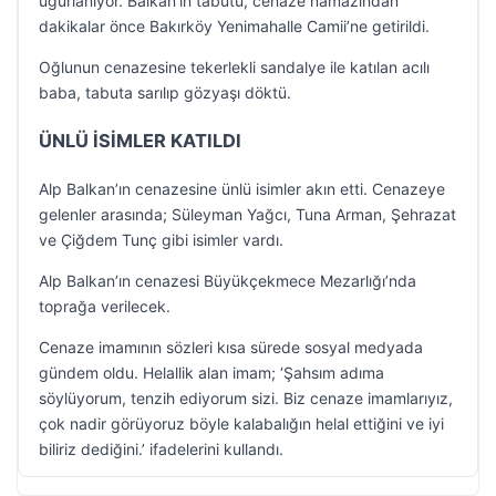
uğurlanıyor. Balkan’ın tabutu, cenaze namazından
dakikalar önce Bakırköy Yenimahalle Camii’ne getirildi.
Oğlunun cenazesine tekerlekli sandalye ile katılan acılı
baba, tabuta sarılıp gözyaşı döktü.
ÜNLÜ İSİMLER KATILDI
Alp Balkan’ın cenazesine ünlü isimler akın etti. Cenazeye
gelenler arasında; Süleyman Yağcı, Tuna Arman, Şehrazat
ve Çiğdem Tunç gibi isimler vardı.
Alp Balkan’ın cenazesi Büyükçekmece Mezarlığı’nda
toprağa verilecek.
Cenaze imamının sözleri kısa sürede sosyal medyada
gündem oldu. Helallik alan imam; ‘Şahsım adıma
söylüyorum, tenzih ediyorum sizi. Biz cenaze imamlarıyız,
çok nadir görüyoruz böyle kalabalığın helal ettiğini ve iyi
biliriz dediğini.’ ifadelerini kullandı.