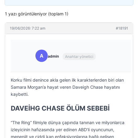
1 yazı görüntüleniyor (toplam 1)
19/06/2026: 7:22 am
#18191
A
admin
Anahtar yönetici
Korku filmi denince akla gelen ilk karakterlerden biri olan
Samara Morgan’a hayat veren Daveigh Chase hayatını
kaybetti.
DAVEİHG CHASE ÖLÜM SEBEBİ
“The Ring” filmiyle dünya çapında tanınan ve milyonlarca
izleyicinin hafızasında yer edinen ABD’li oyuncunun,
menenjit ve ciddi kan enfeksiyonlarına bağlı gelişen