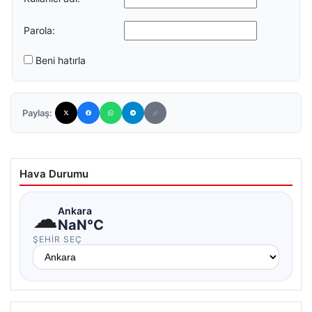
Parola:
Beni hatırla
Paylaş:
Hava Durumu
☁
Ankara
NaN°C
ŞEHIR SEÇ