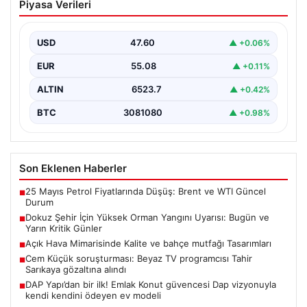
Piyasa Verileri
Uyarısı: Bugün ve Yarın Kritik Günler
Orman Genel Müdürlüğü, ülkemizin güney ve kuzeybatı
kesimlerinde yer alan toplam dokuz şehri yüksek…
USD
47.60
▲ +0.06%
EUR
55.08
▲ +0.11%
ALTIN
6523.7
▲ +0.42%
BTC
3081080
▲ +0.98%
Son Eklenen Haberler
25 Mayıs Petrol Fiyatlarında Düşüş: Brent ve WTI Güncel
■
Durum
Dokuz Şehir İçin Yüksek Orman Yangını Uyarısı: Bugün ve
■
Yarın Kritik Günler
Açık Hava Mimarisinde Kalite ve bahçe mutfağı Tasarımları
■
Cem Küçük soruşturması: Beyaz TV programcısı Tahir
■
Sarıkaya gözaltına alındı
DAP Yapı’dan bir ilk! Emlak Konut güvencesi Dap vizyonuyla
■
kendi kendini ödeyen ev modeli