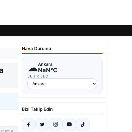
m
Hava Durumu
☁
Ankara
a
NaN°C
ŞEHIR SEÇ
Bizi Takip Edin
#16748