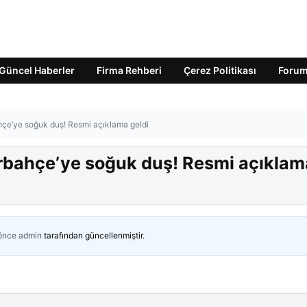
Güncel Haberler
Firma Rehberi
Çerez Politikası
Foru
hçe’ye soğuk duş! Resmi açıklama geldi
rbahçe’ye soğuk duş! Resmi açıklam
 önce
admin
tarafından güncellenmiştir.