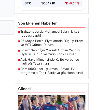
BTC
3064710
▼ -0.54%
Son Eklenen Haberler
Trabzonspor’da Mohamed Salah ilk kez
■
topbaşı yaptı!
25 Mayıs Petrol Fiyatlarında Düşüş: Brent
■
ve WTI Güncel Durum
Dokuz Şehir İçin Yüksek Orman Yangını
■
Uyarısı: Bugün ve Yarın Kritik Günler
Açık Hava Mimarisinde Kalite ve bahçe
■
mutfağı Tasarımları
Cem Küçük soruşturması: Beyaz TV
■
programcısı Tahir Sarıkaya gözaltına alındı
Güncel