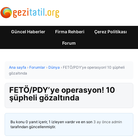
Güncel Haberler
Firma Rehberi
Çerez Politikası
Forum
Ana sayfa
›
Forumlar
›
Dünya
›
FETÖ/PDY’ye operasyon! 10 şüpheli
gözaltında
FETÖ/PDY’ye operasyon! 10
şüpheli gözaltında
Bu konu 0 yanıt içerir, 1 izleyen vardır ve en son
3 ay önce
admin
tarafından güncellenmiştir.