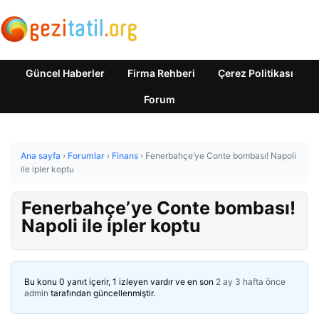
Güncel Haberler
Firma Rehberi
Çerez Politikası
Forum
Ana sayfa
›
Forumlar
›
Finans
›
Fenerbahçe’ye Conte bombası! Napoli
ile ipler koptu
Fenerbahçe’ye Conte bombası!
Napoli ile ipler koptu
Bu konu 0 yanıt içerir, 1 izleyen vardır ve en son
2 ay 3 hafta önce
admin
tarafından güncellenmiştir.