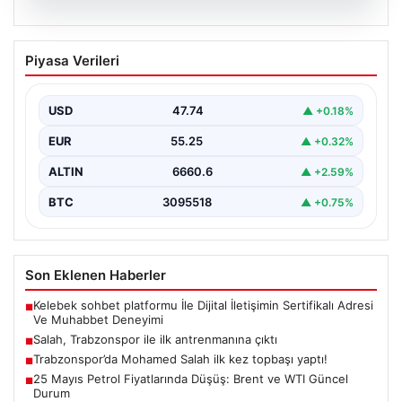
07.08.2026
Salah, Trabzonspor ile ilk antrenmanına
Piyasa Verileri
çıktı
USD
47.74
▲ +0.18%
EUR
55.25
▲ +0.32%
ALTIN
6660.6
▲ +2.59%
BTC
3095518
▲ +0.75%
Son Eklenen Haberler
Kelebek sohbet platformu İle Dijital İletişimin Sertifikalı Adresi
■
Ve Muhabbet Deneyimi
Salah, Trabzonspor ile ilk antrenmanına çıktı
■
Trabzonspor’da Mohamed Salah ilk kez topbaşı yaptı!
■
25 Mayıs Petrol Fiyatlarında Düşüş: Brent ve WTI Güncel
■
Durum