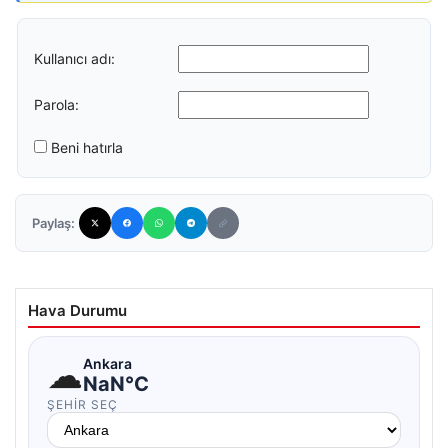
Kullanıcı adı:
Parola:
Beni hatırla
Paylaş:
Hava Durumu
☁
Ankara
NaN°C
ŞEHIR SEÇ