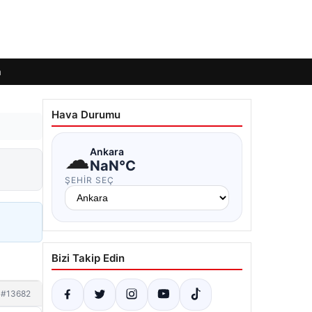
m
Hava Durumu
☁
Ankara
NaN°C
ŞEHIR SEÇ
Bizi Takip Edin
#13682