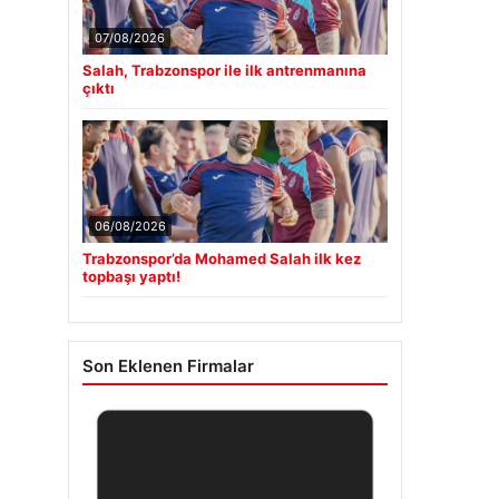
07/08/2026
Salah, Trabzonspor ile ilk antrenmanına
çıktı
06/08/2026
Trabzonspor’da Mohamed Salah ilk kez
topbaşı yaptı!
Son Eklenen Firmalar