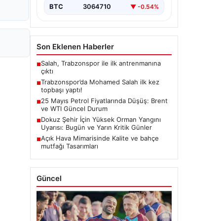
BTC
3064710
▼ -0.54%
Son Eklenen Haberler
Salah, Trabzonspor ile ilk antrenmanına
■
çıktı
Trabzonspor’da Mohamed Salah ilk kez
■
topbaşı yaptı!
25 Mayıs Petrol Fiyatlarında Düşüş: Brent
■
ve WTI Güncel Durum
Dokuz Şehir İçin Yüksek Orman Yangını
■
Uyarısı: Bugün ve Yarın Kritik Günler
Açık Hava Mimarisinde Kalite ve bahçe
■
mutfağı Tasarımları
Güncel