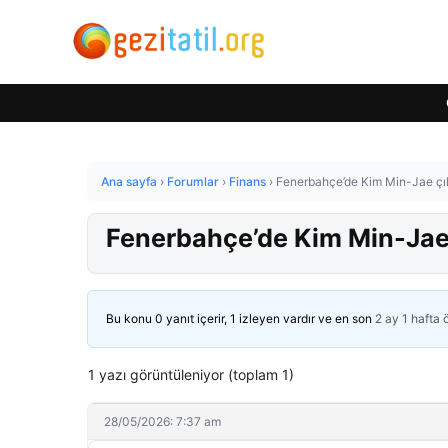
Ana sayfa
›
Forumlar
›
Finans
›
Fenerbahçe’de Kim Min-Jae çılgın
Fenerbahçe’de Kim Min-Jae çı
Bu konu 0 yanıt içerir, 1 izleyen vardır ve en son
2 ay 1 hafta
1 yazı görüntüleniyor (toplam 1)
28/05/2026: 7:37 am