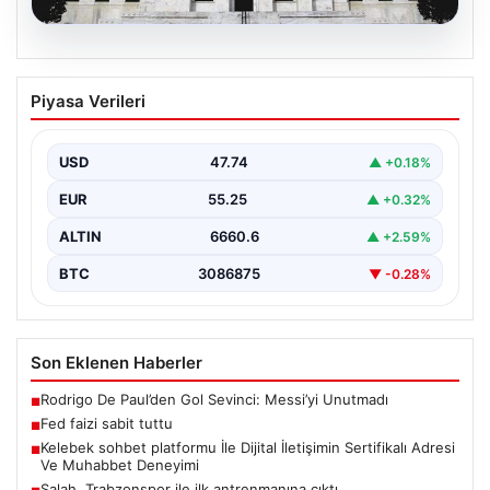
08.08.2026
Fed faizi sabit tuttu
Piyasa Verileri
USD
47.74
▲ +0.18%
EUR
55.25
▲ +0.32%
ALTIN
6660.6
▲ +2.59%
BTC
3086875
▼ -0.28%
Son Eklenen Haberler
Rodrigo De Paul’den Gol Sevinci: Messi’yi Unutmadı
■
Fed faizi sabit tuttu
■
Kelebek sohbet platformu İle Dijital İletişimin Sertifikalı Adresi
■
Ve Muhabbet Deneyimi
Salah, Trabzonspor ile ilk antrenmanına çıktı