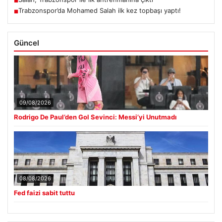
■
Trabzonspor’da Mohamed Salah ilk kez topbaşı yaptı!
■
Güncel
09/08/2026
Rodrigo De Paul’den Gol Sevinci: Messi’yi Unutmadı
08/08/2026
Fed faizi sabit tuttu