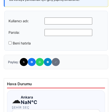
Kullanıcı adı:
Parola:
Beni hatırla
Paylaş:
Hava Durumu
☁
Ankara
NaN°C
ŞEHIR SEÇ