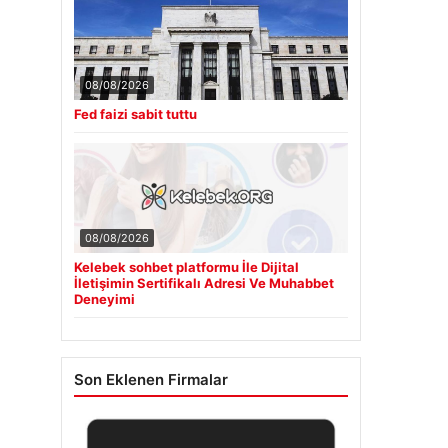
08/08/2026
Fed faizi sabit tuttu
08/08/2026
Kelebek sohbet platformu İle Dijital
İletişimin Sertifikalı Adresi Ve Muhabbet
Deneyimi
Son Eklenen Firmalar