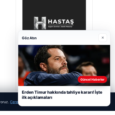
×
Göz Atın
Hastaş Beton
26/05/2026
Güncel Haberler
Erden Timur hakkında tahliye kararı! İşte
ilk açıklamaları
ıyoruz.
Çerez Politikamız
Reddet
Kabul Et