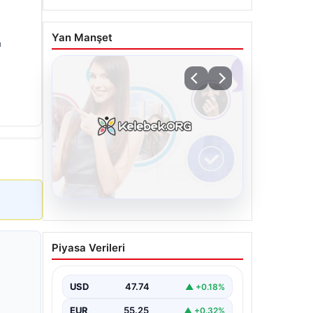
Yan Manşet
a
08.08.2026
Kelebek sohbet platformu
Piyasa Verileri
İle Dijital İletişimin
Sertifikalı Adresi Ve
Muhabbet Deneyimi
USD
47.74
▲ +0.18%
Dijital ortamında insanların kaliteli bir
EUR
55.25
▲ +0.32%