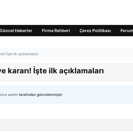
Güncel Haberler
Firma Rehberi
Çerez Politikası
Foru
rı! İşte ilk açıklamaları
 kararı! İşte ilk açıklamaları
 önce
admin
tarafından güncellenmiştir.