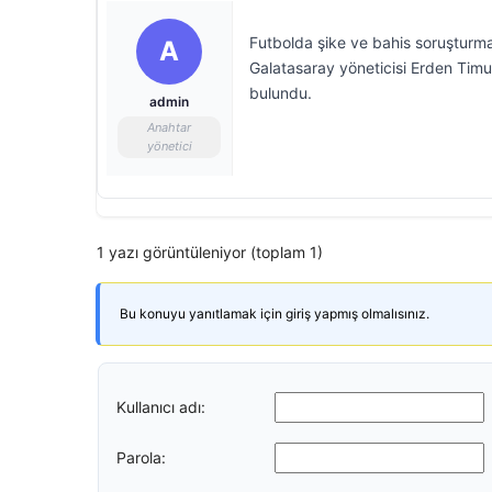
Futbolda şike ve bahis soruşturm
A
Galatasaray yöneticisi Erden Timur
bulundu.
admin
Anahtar
yönetici
1 yazı görüntüleniyor (toplam 1)
Bu konuyu yanıtlamak için giriş yapmış olmalısınız.
Kullanıcı adı:
Parola: