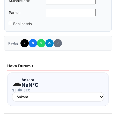
Kullanıcı adı:
Parola:
Beni hatırla
Paylaş:
Hava Durumu
☁
Ankara
NaN°C
ŞEHIR SEÇ