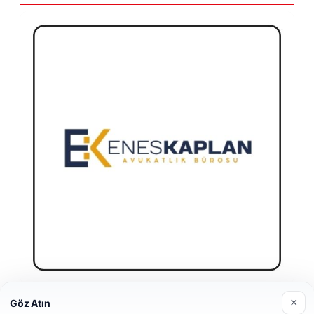
Enes Kaplan Avukatlık Bürosu
×
Göz Atın