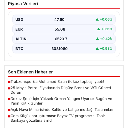
Piyasa Verileri
Brent ve WTI Güncel Durum
Küresel enerji piyasalarının en önemli gündem
maddelerinden biri olan petrol fiyatlarındaki hareketlilik,
USD
47.60
▲ +0.06%
özellikle Orta…
EUR
55.08
▲ +0.11%
ALTIN
6523.7
▲ +0.42%
BTC
3081080
▲ +0.98%
Son Eklenen Haberler
Trabzonspor’da Mohamed Salah ilk kez topbaşı yaptı!
■
25 Mayıs Petrol Fiyatlarında Düşüş: Brent ve WTI Güncel
■
Durum
Dokuz Şehir İçin Yüksek Orman Yangını Uyarısı: Bugün ve
■
Yarın Kritik Günler
Açık Hava Mimarisinde Kalite ve bahçe mutfağı Tasarımları
■
Cem Küçük soruşturması: Beyaz TV programcısı Tahir
■
Sarıkaya gözaltına alındı