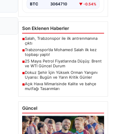
BTC
3064710
▼ -0.54%
Son Eklenen Haberler
Salah, Trabzonspor ile ilk antrenmanına
■
çıktı
Trabzonspor’da Mohamed Salah ilk kez
■
topbaşı yaptı!
25 Mayıs Petrol Fiyatlarında Düşüş: Brent
■
ve WTI Güncel Durum
Dokuz Şehir İçin Yüksek Orman Yangını
■
Uyarısı: Bugün ve Yarın Kritik Günler
Açık Hava Mimarisinde Kalite ve bahçe
■
mutfağı Tasarımları
Güncel