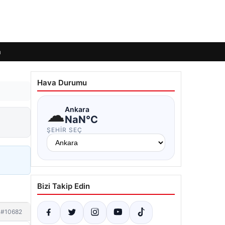
m
Hava Durumu
☁
Ankara
NaN°C
ŞEHIR SEÇ
Bizi Takip Edin
#10682