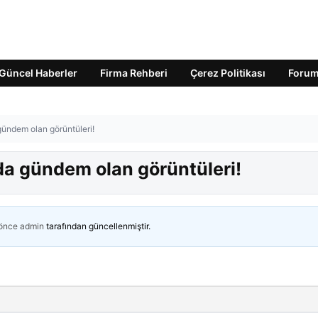
Güncel Haberler
Firma Rehberi
Çerez Politikası
Foru
ündem olan görüntüleri!
a gündem olan görüntüleri!
 önce
admin
tarafından güncellenmiştir.