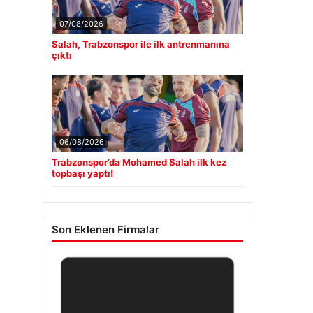
07/08/2026
Salah, Trabzonspor ile ilk antrenmanına
çıktı
06/08/2026
Trabzonspor’da Mohamed Salah ilk kez
topbaşı yaptı!
Son Eklenen Firmalar