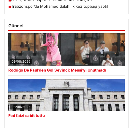
■
Trabzonspor’da Mohamed Salah ilk kez topbaşı yaptı!
■
Güncel
09/08/2026
Rodrigo De Paul’den Gol Sevinci: Messi’yi Unutmadı
08/08/2026
Fed faizi sabit tuttu