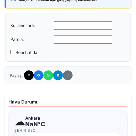
Kullanıcı adı:
Parola:
Beni hatırla
Paylaş:
Hava Durumu
☁
Ankara
NaN°C
ŞEHIR SEÇ