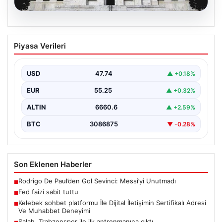
08.08.2026
Fed faizi sabit tuttu
Piyasa Verileri
USD
47.74
▲ +0.18%
EUR
55.25
▲ +0.32%
ALTIN
6660.6
▲ +2.59%
BTC
3086875
▼ -0.28%
Son Eklenen Haberler
Rodrigo De Paul’den Gol Sevinci: Messi’yi Unutmadı
■
Fed faizi sabit tuttu
■
Kelebek sohbet platformu İle Dijital İletişimin Sertifikalı Adresi
■
Ve Muhabbet Deneyimi
Salah, Trabzonspor ile ilk antrenmanına çıktı