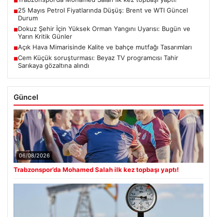
■
25 Mayıs Petrol Fiyatlarında Düşüş: Brent ve WTI Güncel
■
Durum
Dokuz Şehir İçin Yüksek Orman Yangını Uyarısı: Bugün ve
■
Yarın Kritik Günler
Açık Hava Mimarisinde Kalite ve bahçe mutfağı Tasarımları
■
Cem Küçük soruşturması: Beyaz TV programcısı Tahir
■
Sarıkaya gözaltına alındı
Güncel
06/08/2026
Trabzonspor’da Mohamed Salah ilk kez topbaşı yaptı!