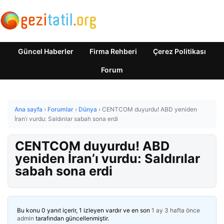
Güncel Haberler
Firma Rehberi
Çerez Politikası
Forum
Ana sayfa
›
Forumlar
›
Dünya
›
CENTCOM duyurdu! ABD yeniden
İran’ı vurdu: Saldırılar sabah sona erdi
CENTCOM duyurdu! ABD
yeniden İran’ı vurdu: Saldırılar
sabah sona erdi
Bu konu 0 yanıt içerir, 1 izleyen vardır ve en son
1 ay 3 hafta önce
admin
tarafından güncellenmiştir.