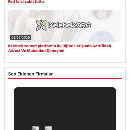
Fed faizi sabit tuttu
08/08/2026
Kelebek sohbet platformu İle Dijital İletişimin Sertifikalı
Adresi Ve Muhabbet Deneyimi
Son Eklenen Firmalar