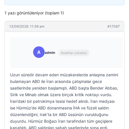
1 yazı görüntüleniyor (toplam 1)
13/06/2026: 11:36 am
#17067
A
admin
Anahtar yönetici
Uzun süredir devam eden müzakerelerde anlaşma zemini
bulamayan ABD ile İran arasında çatışmalar gece
saatlerinde yeniden başlamıştı. ABD başta Bender Abbas,
Sirik ve Minab olmak üzere birçok kritik noktayı vurdu.
İran’daki bir petrokimya tesisi hedef alındı. İran medyası
ise Hürmüz’de ABD donanmasına İHA ve füzeli saldırı
düzenlendiğini, Irak’ta bir ABD üssünün vurulduğunu
duyurdu. Hürmüz Boğazı İran tarafından tüm geçişlere
kapatıldı. ABD saldırıları sabah saatlerinde sona erdi.