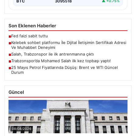
BTC
3095518
▲ +0.75%
Son Eklenen Haberler
Fed faizi sabit tuttu
■
Kelebek sohbet platformu İle Dijital İletişimin Sertifikalı Adresi
■
Ve Muhabbet Deneyimi
Salah, Trabzonspor ile ilk antrenmanına çıktı
■
Trabzonspor’da Mohamed Salah ilk kez topbaşı yaptı!
■
25 Mayıs Petrol Fiyatlarında Düşüş: Brent ve WTI Güncel
■
Durum
Güncel
08/08/2026