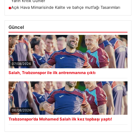
Yarın Kritik Günler
Açık Hava Mimarisinde Kalite ve bahçe mutfağı Tasarımları
■
Güncel
07/08/2026
Salah, Trabzonspor ile ilk antrenmanına çıktı
06/08/2026
Trabzonspor’da Mohamed Salah ilk kez topbaşı yaptı!