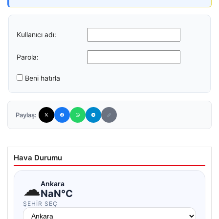
Kullanıcı adı:
Parola:
Beni hatırla
Paylaş:
Hava Durumu
☁
Ankara
NaN°C
ŞEHIR SEÇ