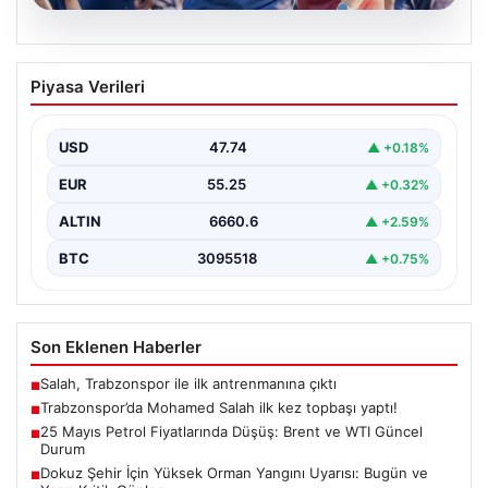
06.08.2026
Trabzonspor’da Mohamed Salah ilk kez
Piyasa Verileri
topbaşı yaptı!
{ "title": "Trabzonspor'da Mohamed Salah İlk Kez Takım
Çalışmasına Katıldı", "content": "Trabzonspor, yeni
USD
47.74
▲ +0.18%
sezon…
EUR
55.25
▲ +0.32%
ALTIN
6660.6
▲ +2.59%
BTC
3095518
▲ +0.75%
Son Eklenen Haberler
Salah, Trabzonspor ile ilk antrenmanına çıktı
■
Trabzonspor’da Mohamed Salah ilk kez topbaşı yaptı!
■
25 Mayıs Petrol Fiyatlarında Düşüş: Brent ve WTI Güncel
■
Durum
Dokuz Şehir İçin Yüksek Orman Yangını Uyarısı: Bugün ve
■