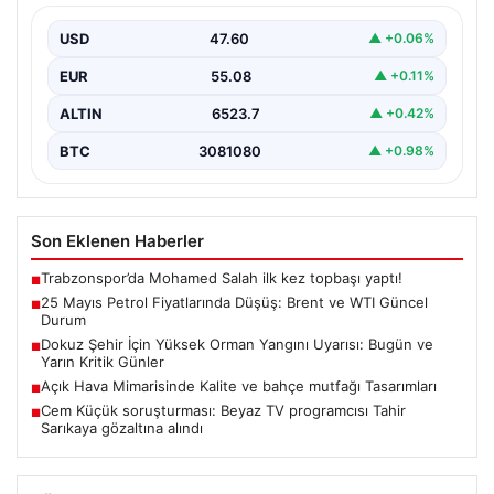
Küresel enerji piyasalarının en önemli gündem
maddelerinden biri olan petrol fiyatlarındaki hareketlilik,
USD
47.60
▲ +0.06%
özellikle Orta…
EUR
55.08
▲ +0.11%
ALTIN
6523.7
▲ +0.42%
BTC
3081080
▲ +0.98%
Son Eklenen Haberler
Trabzonspor’da Mohamed Salah ilk kez topbaşı yaptı!
■
25 Mayıs Petrol Fiyatlarında Düşüş: Brent ve WTI Güncel
■
Durum
Dokuz Şehir İçin Yüksek Orman Yangını Uyarısı: Bugün ve
■
Yarın Kritik Günler
Açık Hava Mimarisinde Kalite ve bahçe mutfağı Tasarımları
■
Cem Küçük soruşturması: Beyaz TV programcısı Tahir
■
Sarıkaya gözaltına alındı