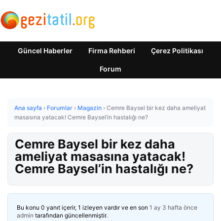
Güncel Haberler
Firma Rehberi
Çerez Politikası
Forum
Ana sayfa
›
Forumlar
›
Magazin
›
Cemre Baysel bir kez daha ameliyat
masasına yatacak! Cemre Baysel’in hastalığı ne?
Cemre Baysel bir kez daha
ameliyat masasına yatacak!
Cemre Baysel’in hastalığı ne?
Bu konu 0 yanıt içerir, 1 izleyen vardır ve en son
1 ay 3 hafta önce
admin
tarafından güncellenmiştir.