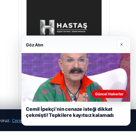
×
Göz Atın
Hastaş Beton
26/05/2026
Güncel Haberler
Cemil İpekçi’nin cenaze isteği dikkat
çekmişti! Tepkilere kayıtsız kalamadı
ıyoruz.
Çerez Politikamız
Reddet
Kabul Et