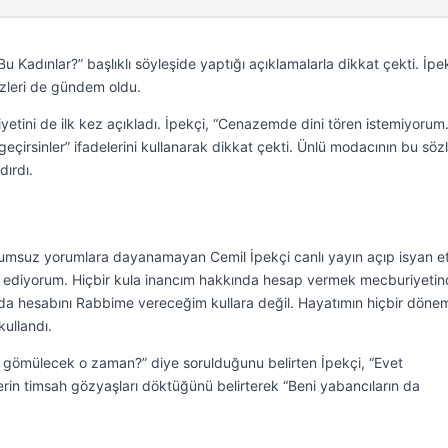
 Kadınlar?” başlıklı söyleşide yaptığı açıklamalarla dikkat çekti. İpek
özleri de gündem oldu.
siyetini de ilk kez açıkladı. İpekçi, “Cenazemde dini tören istemiyorum
eçirsinler” ifadelerini kullanarak dikkat çekti. Ünlü modacının bu sözl
ırdı.
 olumsuz yorumlara dayanamayan Cemil İpekçi canlı yayın açıp isyan et
et ediyorum. Hiçbir kula inancım hakkında hesap vermek mecburiyeti
da hesabını Rabbime vereceğim kullara değil. Hayatımın hiçbir dönem
kullandı.
ye gömülecek o zaman?” diye sorulduğunu belirten İpekçi, “Evet
lerin timsah gözyaşları döktüğünü belirterek “Beni yabancıların da