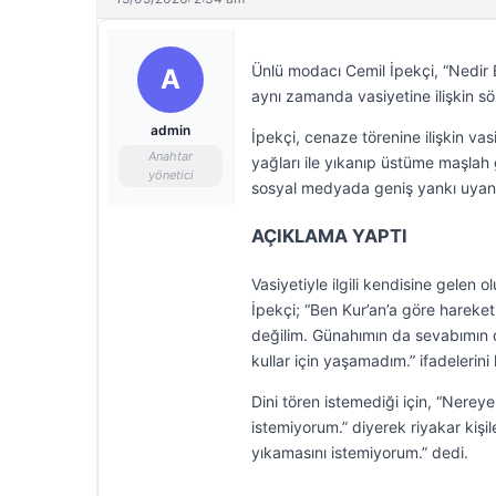
Ünlü modacı Cemil İpekçi, “Nedir Bu
A
aynı zamanda vasiyetine ilişkin s
admin
İpekçi, cenaze törenine ilişkin va
Anahtar
yağları ile yıkanıp üstüme maşlah g
yönetici
sosyal medyada geniş yankı uyand
AÇIKLAMA YAPTI
Vasiyetiyle ilgili kendisine gelen
İpekçi; “Ben Kur’an’a göre harek
değilim. Günahımın da sevabımın 
kullar için yaşamadım.” ifadelerini 
Dini tören istemediği için, “Nere
istemiyorum.” diyerek riyakar kişi
yıkamasını istemiyorum.” dedi.