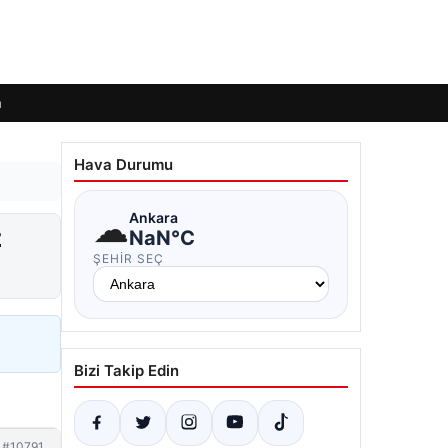
m
Hava Durumu
☁
Ankara
z
NaN°C
ŞEHIR SEÇ
Bizi Takip Edin
#10791