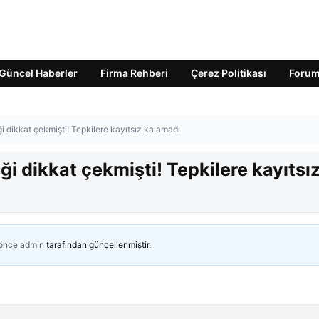
Güncel Haberler
Firma Rehberi
Çerez Politikası
Foru
i dikkat çekmişti! Tepkilere kayıtsız kalamadı
ği dikkat çekmişti! Tepkilere kayıtsı
 önce
admin
tarafından güncellenmiştir.