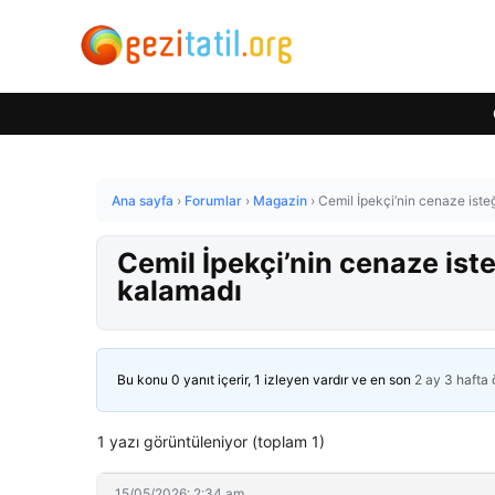
Ana sayfa
›
Forumlar
›
Magazin
›
Cemil İpekçi’nin cenaze isteğ
Cemil İpekçi’nin cenaze iste
kalamadı
Bu konu 0 yanıt içerir, 1 izleyen vardır ve en son
2 ay 3 hafta
1 yazı görüntüleniyor (toplam 1)
15/05/2026: 2:34 am