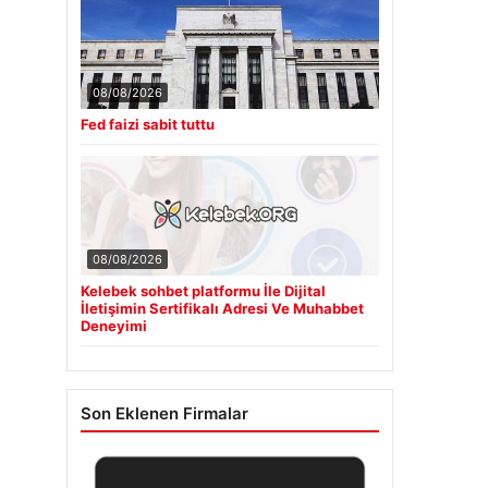
08/08/2026
Fed faizi sabit tuttu
08/08/2026
Kelebek sohbet platformu İle Dijital
İletişimin Sertifikalı Adresi Ve Muhabbet
Deneyimi
Son Eklenen Firmalar