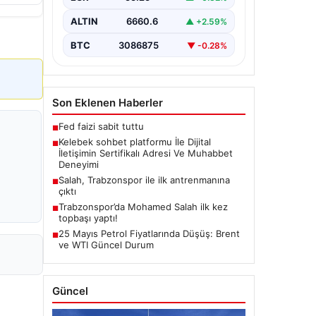
tarzda iletişim kurması büyük bir
hassasiyet taşımaktadır. Halen pek…
ALTIN
6660.6
▲ +2.59%
BTC
3086875
▼ -0.28%
Son Eklenen Haberler
Fed faizi sabit tuttu
■
Kelebek sohbet platformu İle Dijital
■
İletişimin Sertifikalı Adresi Ve Muhabbet
Deneyimi
Salah, Trabzonspor ile ilk antrenmanına
■
çıktı
Trabzonspor’da Mohamed Salah ilk kez
■
topbaşı yaptı!
25 Mayıs Petrol Fiyatlarında Düşüş: Brent
■
ve WTI Güncel Durum
Güncel