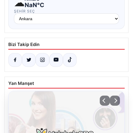
☁
NaN°C
ŞEHIR SEÇ
Bizi Takip Edin
Yan Manşet