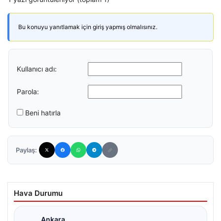
Bu konuyu yanıtlamak için giriş yapmış olmalısınız.
Kullanıcı adı:
Parola:
Beni hatırla
Paylaş:
Hava Durumu
Ankara