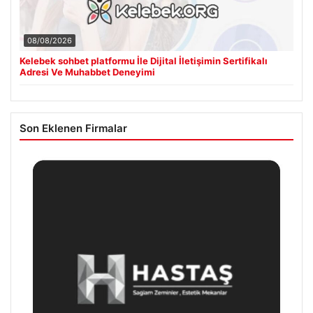
08/08/2026
Kelebek sohbet platformu İle Dijital İletişimin Sertifikalı
Adresi Ve Muhabbet Deneyimi
Son Eklenen Firmalar